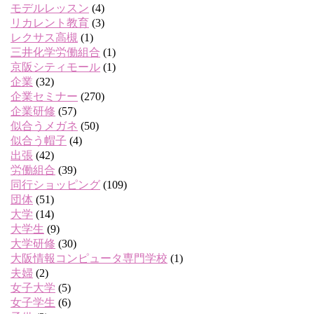
モデルレッスン
(4)
リカレント教育
(3)
レクサス高槻
(1)
三井化学労働組合
(1)
京阪シティモール
(1)
企業
(32)
企業セミナー
(270)
企業研修
(57)
似合うメガネ
(50)
似合う帽子
(4)
出張
(42)
労働組合
(39)
同行ショッピング
(109)
団体
(51)
大学
(14)
大学生
(9)
大学研修
(30)
大阪情報コンピュータ専門学校
(1)
夫婦
(2)
女子大学
(5)
女子学生
(6)