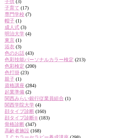
子供
(3)
子育て
(17)
専門学校
(7)
帽子
(1)
成人式
(3)
明治大学
(4)
東京
(1)
浴衣
(3)
色のお話
(43)
色彩技能パーソナルカラー検定
(213)
色彩検定
(200)
色打掛
(23)
親子
(1)
資格講座
(284)
起業準備
(2)
関西みらい銀行従業員組合
(1)
関西学院大学
(4)
顔タイプ診断
(160)
顔タイプ診断®
(183)
骨格診断
(347)
高齢者施設
(168)
ＴＣカラーセラピー養成講座
(298)