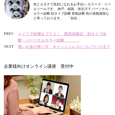
色とカタチで笑顔になれるお手伝い カラーズ・リー
ルリールです。 神戸、姫路、加古川で パーソナル
カラー診断 顔タイプ診断 骨格診断 色の資格講座な
ど承っております。 「似合 ...
PREV
メイクで綺麗をプラス！ 西武高槻店 顔タイプ診
断・パーソナルカラー診断
NEXT
賢いお金の使い方 キャッシュレスについていける？
企業様向けオンライン講座 受付中