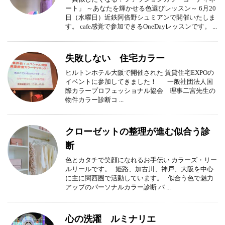
ート」 ～あなたを輝かせる色選びレッスン～ 6月20
日（水曜日）近鉄阿倍野シュミアンで開催いたしま
す。 cafe感覚で参加できるOneDayレッスンです。 ...
失敗しない 住宅カラー
ヒルトンホテル大阪で開催された 賃貸住宅EXPOの
イベントに参加してきました！ 一般社団法人国
際カラープロフェッショナル協会 理事二宮先生の
物件カラー診断コ ...
クローゼットの整理が進む似合う診
断
色とカタチで笑顔になれるお手伝い カラーズ・リー
ルリールです。 姫路、加古川、神戸、大阪を中心
に主に関西圏で活動しています。 似合う色で魅力
アップのパーソナルカラー診断 バ ...
心の洗濯 ルミナリエ