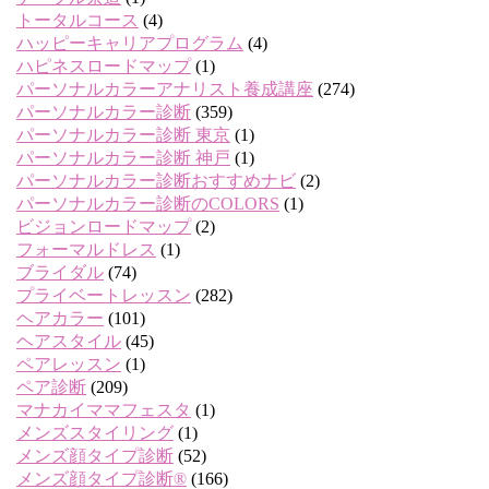
トータルコース
(4)
ハッピーキャリアプログラム
(4)
ハピネスロードマップ
(1)
パーソナルカラーアナリスト養成講座
(274)
パーソナルカラー診断
(359)
パーソナルカラー診断 東京
(1)
パーソナルカラー診断 神戸
(1)
パーソナルカラー診断おすすめナビ
(2)
パーソナルカラー診断のCOLORS
(1)
ビジョンロードマップ
(2)
フォーマルドレス
(1)
ブライダル
(74)
プライベートレッスン
(282)
ヘアカラー
(101)
ヘアスタイル
(45)
ペアレッスン
(1)
ペア診断
(209)
マナカイママフェスタ
(1)
メンズスタイリング
(1)
メンズ顔タイプ診断
(52)
メンズ顔タイプ診断®
(166)