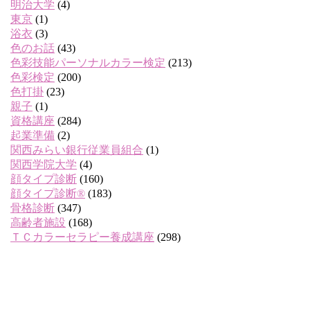
明治大学
(4)
東京
(1)
浴衣
(3)
色のお話
(43)
色彩技能パーソナルカラー検定
(213)
色彩検定
(200)
色打掛
(23)
親子
(1)
資格講座
(284)
起業準備
(2)
関西みらい銀行従業員組合
(1)
関西学院大学
(4)
顔タイプ診断
(160)
顔タイプ診断®
(183)
骨格診断
(347)
高齢者施設
(168)
ＴＣカラーセラピー養成講座
(298)