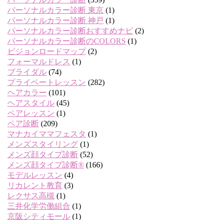
パーソナルカラー診断 東京
(1)
パーソナルカラー診断 神戸
(1)
パーソナルカラー診断おすすめナビ
(2)
パーソナルカラー診断のCOLORS
(1)
ビジョンロードマップ
(2)
フォーマルドレス
(1)
ブライダル
(74)
プライベートレッスン
(282)
ヘアカラー
(101)
ヘアスタイル
(45)
ペアレッスン
(1)
ペア診断
(209)
マナカイママフェスタ
(1)
メンズスタイリング
(1)
メンズ顔タイプ診断
(52)
メンズ顔タイプ診断®
(166)
モデルレッスン
(4)
リカレント教育
(3)
レクサス高槻
(1)
三井化学労働組合
(1)
京阪シティモール
(1)