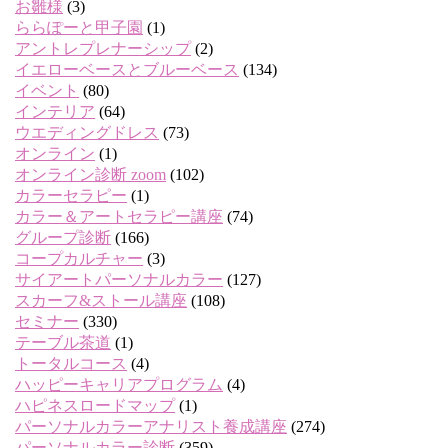
お雛様
(3)
ららぽーと甲子園
(1)
アントレプレナーシップ
(2)
イエローベースとブルーベース
(134)
イベント
(80)
インテリア
(64)
ウエディングドレス
(73)
オンライン
(1)
オンライン診断 zoom
(102)
カラーセラピー
(1)
カラー＆アートセラピー講座
(74)
グループ診断
(166)
コープカルチャー
(3)
サイアートパーソナルカラー
(127)
スカーフ&ストール講座
(108)
セミナー
(330)
テーブル茶道
(1)
トータルコース
(4)
ハッピーキャリアプログラム
(4)
ハピネスロードマップ
(1)
パーソナルカラーアナリスト養成講座
(274)
パーソナルカラー診断
(359)