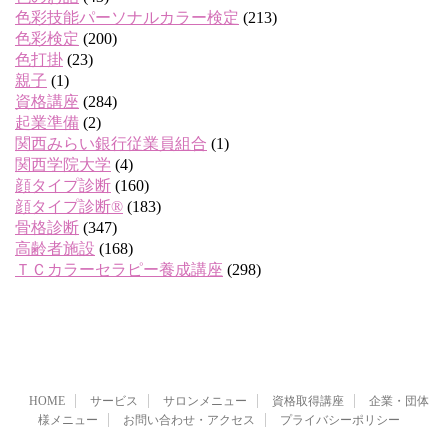
色彩技能パーソナルカラー検定
(213)
色彩検定
(200)
色打掛
(23)
親子
(1)
資格講座
(284)
起業準備
(2)
関西みらい銀行従業員組合
(1)
関西学院大学
(4)
顔タイプ診断
(160)
顔タイプ診断®
(183)
骨格診断
(347)
高齢者施設
(168)
ＴＣカラーセラピー養成講座
(298)
HOME
サービス
サロンメニュー
資格取得講座
企業・団体
様メニュー
お問い合わせ・アクセス
プライバシーポリシー