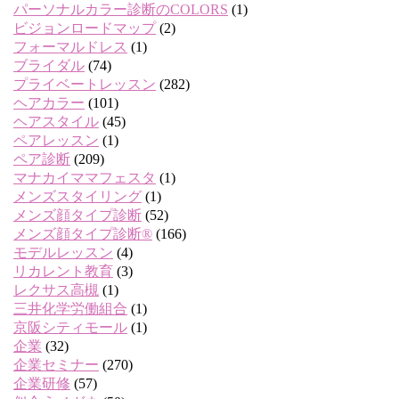
パーソナルカラー診断のCOLORS
(1)
ビジョンロードマップ
(2)
フォーマルドレス
(1)
ブライダル
(74)
プライベートレッスン
(282)
ヘアカラー
(101)
ヘアスタイル
(45)
ペアレッスン
(1)
ペア診断
(209)
マナカイママフェスタ
(1)
メンズスタイリング
(1)
メンズ顔タイプ診断
(52)
メンズ顔タイプ診断®
(166)
モデルレッスン
(4)
リカレント教育
(3)
レクサス高槻
(1)
三井化学労働組合
(1)
京阪シティモール
(1)
企業
(32)
企業セミナー
(270)
企業研修
(57)