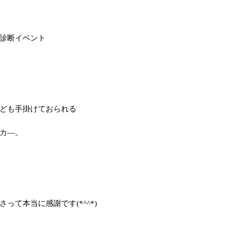
診断イベント
ども手掛けておられる
カ―。
って本当に感謝です(*^^*)