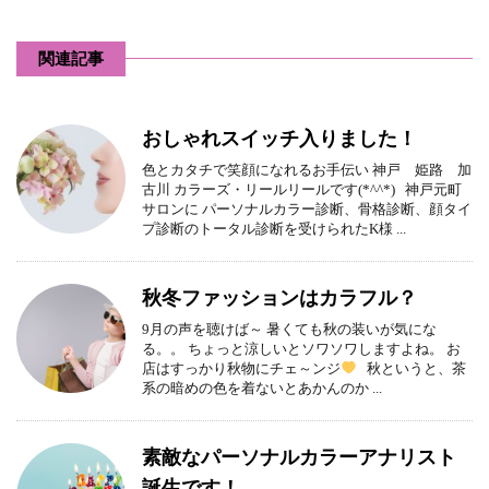
関連記事
おしゃれスイッチ入りました！
色とカタチで笑顔になれるお手伝い 神戸 姫路 加
古川 カラーズ・リールリールです(*^^*) 神戸元町
サロンに パーソナルカラー診断、骨格診断、顔タイ
プ診断のトータル診断を受けられたK様 ...
秋冬ファッションはカラフル？
9月の声を聴けば～ 暑くても秋の装いが気にな
る。。 ちょっと涼しいとソワソワしますよね。 お
店はすっかり秋物にチェ～ンジ
秋というと、茶
系の暗めの色を着ないとあかんのか ...
素敵なパーソナルカラーアナリスト
誕生です！