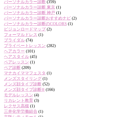
パーソナルカラー診断
(359)
パーソナルカラー診断 東京
(1)
パーソナルカラー診断 神戸
(1)
パーソナルカラー診断おすすめナビ
(2)
パーソナルカラー診断のCOLORS
(1)
ビジョンロードマップ
(2)
フォーマルドレス
(1)
ブライダル
(74)
プライベートレッスン
(282)
ヘアカラー
(101)
ヘアスタイル
(45)
ペアレッスン
(1)
ペア診断
(209)
マナカイママフェスタ
(1)
メンズスタイリング
(1)
メンズ顔タイプ診断
(52)
メンズ顔タイプ診断®
(166)
モデルレッスン
(4)
リカレント教育
(3)
レクサス高槻
(1)
三井化学労働組合
(1)
京阪シティモール
(1)