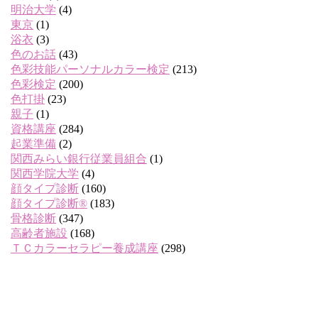
明治大学
(4)
東京
(1)
浴衣
(3)
色のお話
(43)
色彩技能パーソナルカラー検定
(213)
色彩検定
(200)
色打掛
(23)
親子
(1)
資格講座
(284)
起業準備
(2)
関西みらい銀行従業員組合
(1)
関西学院大学
(4)
顔タイプ診断
(160)
顔タイプ診断®
(183)
骨格診断
(347)
高齢者施設
(168)
ＴＣカラーセラピー養成講座
(298)