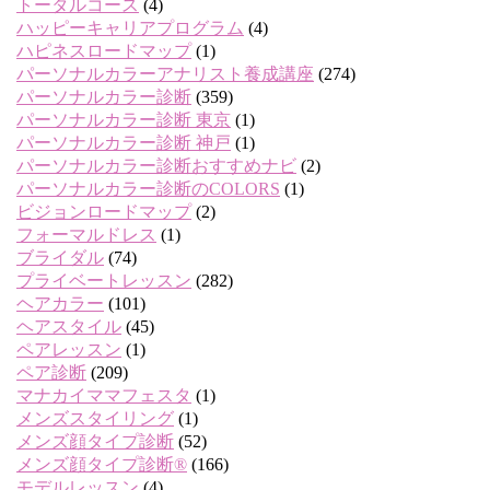
トータルコース
(4)
ハッピーキャリアプログラム
(4)
ハピネスロードマップ
(1)
パーソナルカラーアナリスト養成講座
(274)
パーソナルカラー診断
(359)
パーソナルカラー診断 東京
(1)
パーソナルカラー診断 神戸
(1)
パーソナルカラー診断おすすめナビ
(2)
パーソナルカラー診断のCOLORS
(1)
ビジョンロードマップ
(2)
フォーマルドレス
(1)
ブライダル
(74)
プライベートレッスン
(282)
ヘアカラー
(101)
ヘアスタイル
(45)
ペアレッスン
(1)
ペア診断
(209)
マナカイママフェスタ
(1)
メンズスタイリング
(1)
メンズ顔タイプ診断
(52)
メンズ顔タイプ診断®
(166)
モデルレッスン
(4)