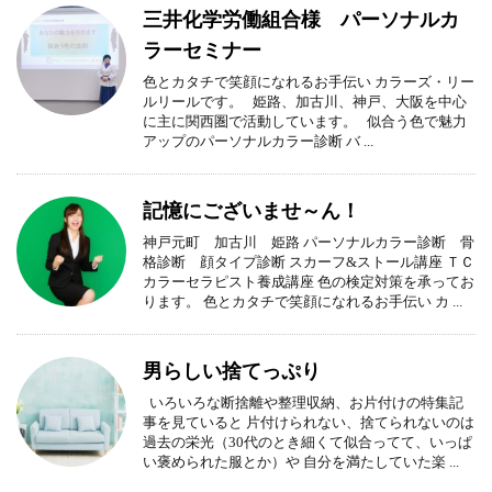
三井化学労働組合様 パーソナルカ
ラーセミナー
色とカタチで笑顔になれるお手伝い カラーズ・リー
ルリールです。 姫路、加古川、神戸、大阪を中心
に主に関西圏で活動しています。 似合う色で魅力
アップのパーソナルカラー診断 バ ...
記憶にございませ～ん！
神戸元町 加古川 姫路 パーソナルカラー診断 骨
格診断 顔タイプ診断 スカーフ&ストール講座 ＴＣ
カラーセラピスト養成講座 色の検定対策を承ってお
ります。 色とカタチで笑顔になれるお手伝い カ ...
男らしい捨てっぷり
いろいろな断捨離や整理収納、お片付けの特集記
事を見ていると 片付けられない、捨てられないのは
過去の栄光（30代のとき細くて似合ってて、いっぱ
い褒められた服とか）や 自分を満たしていた楽 ...