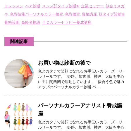
トレッスン
,
ペア診断
,
メンズ顔タイプ診断®
,
企業セミナー
,
似合うメガ
ネ
,
色彩技能パーソナルカラー検定
,
色彩検定
,
資格講座
,
顔タイプ診断®
,
骨格診断
,
高齢者施設
,
ＴＣカラーセラピー養成講座
関連記事
お買い物は診断の後で
色とカタチで笑顔になれるお手伝い カラーズ・リー
ルリールです。 姫路、加古川、神戸、大阪を中心
に主に関西圏で活動しています。 似合う色で魅力
アップのパーソナルカラー診断 バ ...
パーソナルカラーアナリスト養成講
座
色とカタチで笑顔になれるお手伝い カラーズ・リー
ルリールです。 姫路、加古川、神戸、大阪を中心