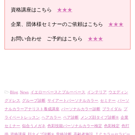
資格講座はこちら
★★★
企業、団体様セミナーのご依頼はこちら
★★★
お問い合わせ ご予約はこちら
★★★
-
Blog
,
News
,
イエローベースとブルーベース
,
インテリア
,
ウエディン
グドレス
,
グループ診断
,
サイアートパーソナルカラー
,
セミナー
,
パーソ
ナルカラーアナリスト養成講座
,
パーソナルカラー診断
,
ブライダル
,
プ
ライベートレッスン
,
ヘアカラー
,
ペア診断
,
メンズ顔タイプ診断®
,
企業
セミナー
,
似合うメガネ
,
色彩技能パーソナルカラー検定
,
色彩検定
,
色打
掛
,
資格講座
,
顔タイプ診断®
,
骨格診断
,
高齢者施設
,
ＴＣカラーセラピー