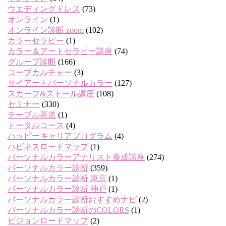
ウエディングドレス
(73)
オンライン
(1)
オンライン診断 zoom
(102)
カラーセラピー
(1)
カラー＆アートセラピー講座
(74)
グループ診断
(166)
コープカルチャー
(3)
サイアートパーソナルカラー
(127)
スカーフ&ストール講座
(108)
セミナー
(330)
テーブル茶道
(1)
トータルコース
(4)
ハッピーキャリアプログラム
(4)
ハピネスロードマップ
(1)
パーソナルカラーアナリスト養成講座
(274)
パーソナルカラー診断
(359)
パーソナルカラー診断 東京
(1)
パーソナルカラー診断 神戸
(1)
パーソナルカラー診断おすすめナビ
(2)
パーソナルカラー診断のCOLORS
(1)
ビジョンロードマップ
(2)