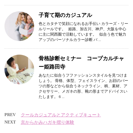
子育て期のカジュアル
色とカタチで笑顔になれるお手伝い カラーズ・リー
ルリールです。 姫路、加古川、神戸、大阪を中心
に主に関西圏で活動しています。 似合う色で魅力
アップのパーソナルカラー診断 バ ...
骨格診断セミナー コープカルチャ
ー姫路田寺
あなたに似合うフファッションスタイルを見つけま
しょう。 骨格、体型、フェイスライン、お顔のパー
ツの形などから似合うネックライン、柄、素材、ア
クセサリー、メガネの形、靴の形までアドバイスい
たします。 6 ...
PREV
クールカジュアルとアクティブキュート
NEXT
京からかみハガキ摺り体験