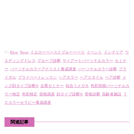
-
Blog
,
News
,
イエローベースとブルーベース
,
イベント
,
インテリア
,
ウ
エディングドレス
,
グループ診断
,
サイアートパーソナルカラー
,
セミナ
ー
,
パーソナルカラーアナリスト養成講座
,
パーソナルカラー診断
,
ブラ
イダル
,
プライベートレッスン
,
ヘアカラー
,
ヘアスタイル
,
ペア診断
,
メ
ンズ顔タイプ診断®
,
企業セミナー
,
似合うメガネ
,
色彩技能パーソナルカ
ラー検定
,
色彩検定
,
資格講座
,
顔タイプ診断®
,
骨格診断
,
高齢者施設
,
Ｔ
Ｃカラーセラピー養成講座
関連記事