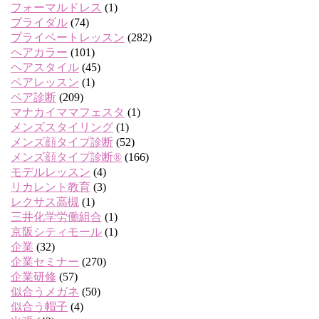
フォーマルドレス
(1)
ブライダル
(74)
プライベートレッスン
(282)
ヘアカラー
(101)
ヘアスタイル
(45)
ペアレッスン
(1)
ペア診断
(209)
マナカイママフェスタ
(1)
メンズスタイリング
(1)
メンズ顔タイプ診断
(52)
メンズ顔タイプ診断®
(166)
モデルレッスン
(4)
リカレント教育
(3)
レクサス高槻
(1)
三井化学労働組合
(1)
京阪シティモール
(1)
企業
(32)
企業セミナー
(270)
企業研修
(57)
似合うメガネ
(50)
似合う帽子
(4)