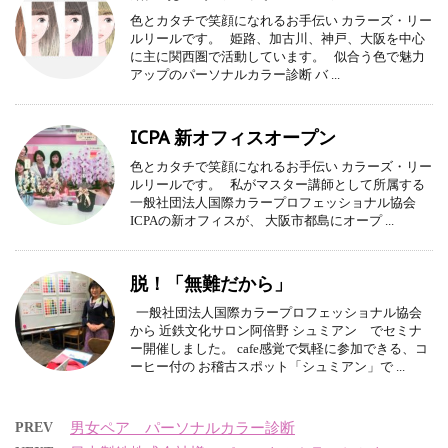
色とカタチで笑顔になれるお手伝い カラーズ・リー
ルリールです。 姫路、加古川、神戸、大阪を中心
に主に関西圏で活動しています。 似合う色で魅力
アップのパーソナルカラー診断 バ ...
ICPA 新オフィスオープン
色とカタチで笑顔になれるお手伝い カラーズ・リー
ルリールです。 私がマスター講師として所属する
一般社団法人国際カラープロフェッショナル協会
ICPAの新オフィスが、 大阪市都島にオープ ...
脱！「無難だから」
一般社団法人国際カラープロフェッショナル協会
から 近鉄文化サロン阿倍野 シュミアン でセミナ
ー開催しました。 cafe感覚で気軽に参加できる、コ
ーヒー付の お稽古スポット「シュミアン」で ...
PREV
男女ペア パーソナルカラー診断