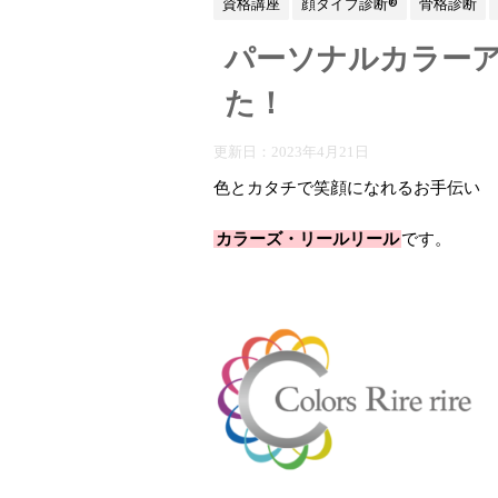
資格講座
顔タイプ診断®
骨格診断
パーソナルカラー
た！
更新日：
2023年4月21日
色とカタチで笑顔になれるお手伝い
カラーズ・リールリール
です。