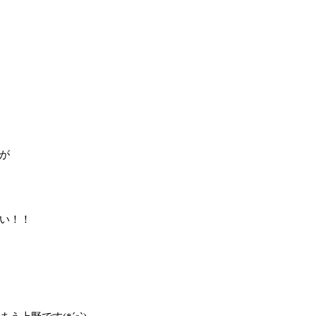
が
い！！