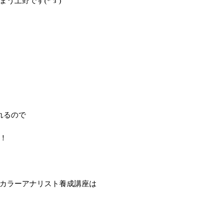
上野です(*´з`)
れるので
！
カラーアナリスト養成講座は