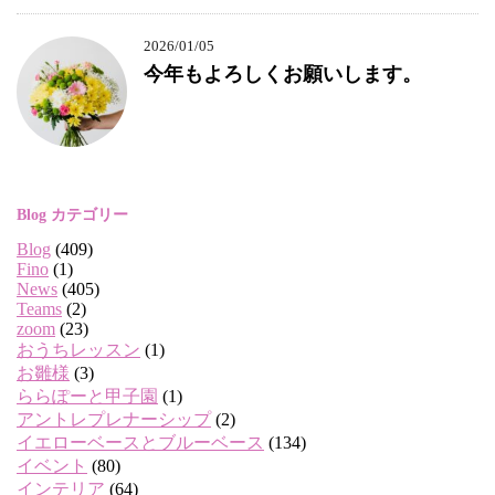
2026/01/05
今年もよろしくお願いします。
Blog カテゴリー
Blog
(409)
Fino
(1)
News
(405)
Teams
(2)
zoom
(23)
おうちレッスン
(1)
お雛様
(3)
ららぽーと甲子園
(1)
アントレプレナーシップ
(2)
イエローベースとブルーベース
(134)
イベント
(80)
インテリア
(64)