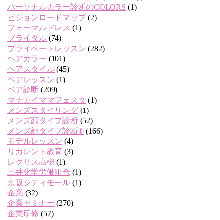
パーソナルカラー診断のCOLORS
(1)
ビジョンロードマップ
(2)
フォーマルドレス
(1)
ブライダル
(74)
プライベートレッスン
(282)
ヘアカラー
(101)
ヘアスタイル
(45)
ペアレッスン
(1)
ペア診断
(209)
マナカイママフェスタ
(1)
メンズスタイリング
(1)
メンズ顔タイプ診断
(52)
メンズ顔タイプ診断®
(166)
モデルレッスン
(4)
リカレント教育
(3)
レクサス高槻
(1)
三井化学労働組合
(1)
京阪シティモール
(1)
企業
(32)
企業セミナー
(270)
企業研修
(57)