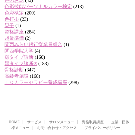
色のお話
(43)
色彩技能パーソナルカラー検定
(213)
色彩検定
(200)
色打掛
(23)
親子
(1)
資格講座
(284)
起業準備
(2)
関西みらい銀行従業員組合
(1)
関西学院大学
(4)
顔タイプ診断
(160)
顔タイプ診断®
(183)
骨格診断
(347)
高齢者施設
(168)
ＴＣカラーセラピー養成講座
(298)
HOME
サービス
サロンメニュー
資格取得講座
企業・団体
様メニュー
お問い合わせ・アクセス
プライバシーポリシー