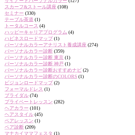
サイアートパーソナルカラー
(127)
スカーフ&ストール講座
(108)
セミナー
(330)
テーブル茶道
(1)
トータルコース
(4)
ハッピーキャリアプログラム
(4)
ハピネスロードマップ
(1)
パーソナルカラーアナリスト養成講座
(274)
パーソナルカラー診断
(359)
パーソナルカラー診断 東京
(1)
パーソナルカラー診断 神戸
(1)
パーソナルカラー診断おすすめナビ
(2)
パーソナルカラー診断のCOLORS
(1)
ビジョンロードマップ
(2)
フォーマルドレス
(1)
ブライダル
(74)
プライベートレッスン
(282)
ヘアカラー
(101)
ヘアスタイル
(45)
ペアレッスン
(1)
ペア診断
(209)
マナカイママフェスタ
(1)