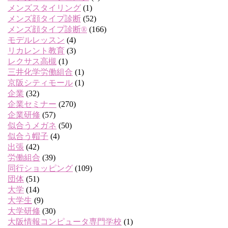
メンズスタイリング
(1)
メンズ顔タイプ診断
(52)
メンズ顔タイプ診断®
(166)
モデルレッスン
(4)
リカレント教育
(3)
レクサス高槻
(1)
三井化学労働組合
(1)
京阪シティモール
(1)
企業
(32)
企業セミナー
(270)
企業研修
(57)
似合うメガネ
(50)
似合う帽子
(4)
出張
(42)
労働組合
(39)
同行ショッピング
(109)
団体
(51)
大学
(14)
大学生
(9)
大学研修
(30)
大阪情報コンピュータ専門学校
(1)