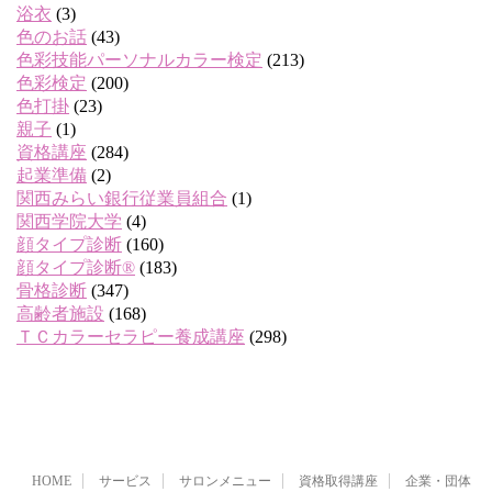
浴衣
(3)
色のお話
(43)
色彩技能パーソナルカラー検定
(213)
色彩検定
(200)
色打掛
(23)
親子
(1)
資格講座
(284)
起業準備
(2)
関西みらい銀行従業員組合
(1)
関西学院大学
(4)
顔タイプ診断
(160)
顔タイプ診断®
(183)
骨格診断
(347)
高齢者施設
(168)
ＴＣカラーセラピー養成講座
(298)
HOME
サービス
サロンメニュー
資格取得講座
企業・団体