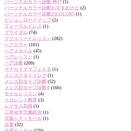
パーソナルカラー診断 神戸
(1)
パーソナルカラー診断おすすめナビ
(2)
パーソナルカラー診断のCOLORS
(1)
ビジョンロードマップ
(2)
フォーマルドレス
(1)
ブライダル
(74)
プライベートレッスン
(282)
ヘアカラー
(101)
ヘアスタイル
(45)
ペアレッスン
(1)
ペア診断
(209)
マナカイママフェスタ
(1)
メンズスタイリング
(1)
メンズ顔タイプ診断
(52)
メンズ顔タイプ診断®
(166)
モデルレッスン
(4)
リカレント教育
(3)
レクサス高槻
(1)
三井化学労働組合
(1)
京阪シティモール
(1)
企業
(32)
企業セミナー
(270)