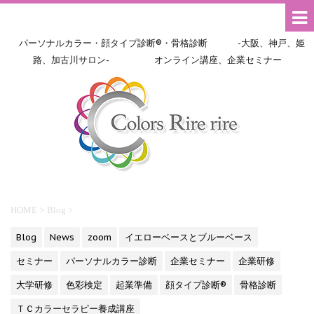
パーソナルカラー・顔タイプ診断®・骨格診断 -大阪、神戸、姫
路、加古川サロン- オンライン講座、企業セミナー
HOME
>
Blog
>
Blog
News
zoom
イエローベースとブルーベース
セミナー
パーソナルカラー診断
企業セミナー
企業研修
大学研修
色彩検定
起業準備
顔タイプ診断®
骨格診断
ＴＣカラーセラピー養成講座