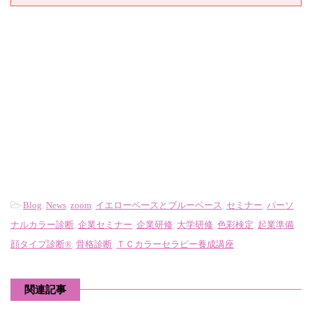
-
Blog
,
News
,
zoom
,
イエローベースとブルーベース
,
セミナー
,
パーソ
ナルカラー診断
,
企業セミナー
,
企業研修
,
大学研修
,
色彩検定
,
起業準備
,
顔タイプ診断®
,
骨格診断
,
ＴＣカラーセラピー養成講座
関連記事