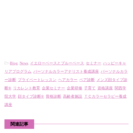
-
Blog
,
News
,
イエローベースとブルーベース
,
セミナー
,
ハッピーキャ
リアプログラム
,
パーソナルカラーアナリスト養成講座
,
パーソナルカラ
ー診断
,
プライベートレッスン
,
ヘアカラー
,
ペア診断
,
メンズ顔タイプ診
断®
,
リカレント教育
,
企業セミナー
,
企業研修
,
子育て
,
資格講座
,
関西学
院大学
,
顔タイプ診断®
,
骨格診断
,
高齢者施設
,
ＴＣカラーセラピー養成
講座
関連記事