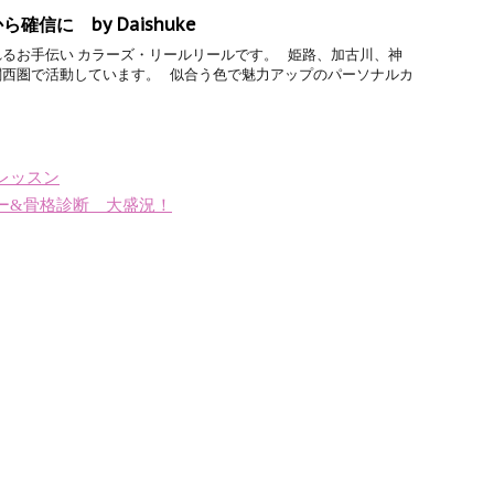
信に by Daishuke
るお手伝い カラーズ・リールリールです。 姫路、加古川、神
関西圏で活動しています。 似合う色で魅力アップのパーソナルカ
レッスン
ー&骨格診断 大盛況！