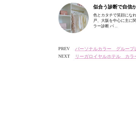
似合う診断で自信から確
色とカタチで笑顔になれ
戸、大阪を中心に主に
ラー診断 バ ...
PREV
パーソナルカラー グループ
NEXT
リーガロイヤルホテル カラ