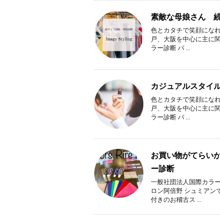
素敵な母娘さん 
色とカタチで笑顔になれ
戸、大阪を中心に主に
ラー診断 バ ...
カジュアルスタイ
色とカタチで笑顔になれ
戸、大阪を中心に主に
ラー診断 バ ...
お買い物がてらい
ー診断
一般社団法人国際カラー
ロン阿倍野 シュミアン
付きのお稽古ス ...