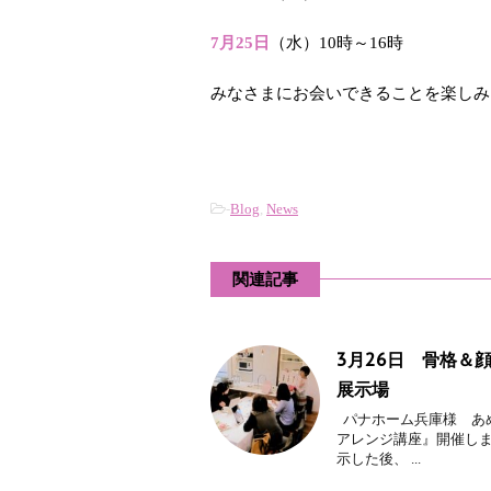
7月25日
（水）10時～16時
みなさまにお会いできることを楽しみ
-
Blog
,
News
関連記事
3月26日 骨格＆
展示場
パナホーム兵庫様 あ
アレンジ講座』開催しま
示した後、 ...