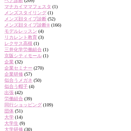
ペア診断
(209)
マナカイママフェスタ
(1)
メンズスタイリング
(1)
メンズ顔タイプ診断
(52)
メンズ顔タイプ診断®
(166)
モデルレッスン
(4)
リカレント教育
(3)
レクサス高槻
(1)
三井化学労働組合
(1)
京阪シティモール
(1)
企業
(32)
企業セミナー
(270)
企業研修
(57)
似合うメガネ
(50)
似合う帽子
(4)
出張
(42)
労働組合
(39)
同行ショッピング
(109)
団体
(51)
大学
(14)
大学生
(9)
大学研修
(30)