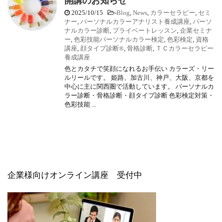
開講のお知らせ
2025/10/15
-
Blog
,
News
,
カラーセラピー
,
セミ
ナー
,
パーソナルカラーアナリスト養成講座
,
パーソ
ナルカラー診断
,
プライベートレッスン
,
企業セミナ
ー
,
色彩技能パーソナルカラー検定
,
色彩検定
,
資格
講座
,
顔タイプ診断®
,
骨格診断
,
ＴＣカラーセラピー
養成講座
色とカタチで笑顔になれるお手伝い カラーズ・リー
ルリールです。 姫路、加古川、神戸、大阪、京都を
中心に主に関西圏で活動しています。 パーソナルカ
ラー診断・骨格診断・顔タイプ診断 色彩検定対策・
色彩技能 ...
企業様向けオンライン講座 受付中