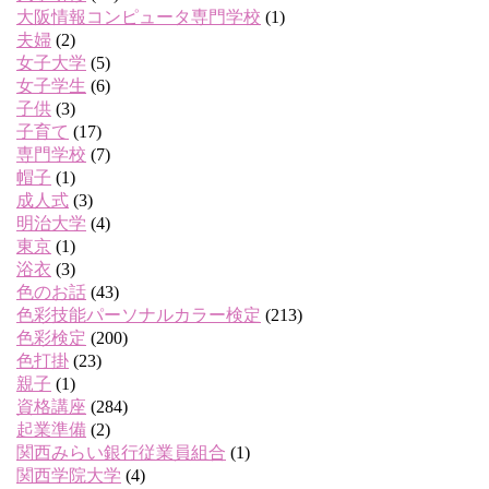
大阪情報コンピュータ専門学校
(1)
夫婦
(2)
女子大学
(5)
女子学生
(6)
子供
(3)
子育て
(17)
専門学校
(7)
帽子
(1)
成人式
(3)
明治大学
(4)
東京
(1)
浴衣
(3)
色のお話
(43)
色彩技能パーソナルカラー検定
(213)
色彩検定
(200)
色打掛
(23)
親子
(1)
資格講座
(284)
起業準備
(2)
関西みらい銀行従業員組合
(1)
関西学院大学
(4)