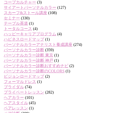
コープカルチャー
(3)
サイアートパーソナルカラー
(127)
スカーフ&ストール講座
(108)
セミナー
(330)
テーブル茶道
(1)
トータルコース
(4)
ハッピーキャリアプログラム
(4)
ハピネスロードマップ
(1)
パーソナルカラーアナリスト養成講座
(274)
パーソナルカラー診断
(359)
パーソナルカラー診断 東京
(1)
パーソナルカラー診断 神戸
(1)
パーソナルカラー診断おすすめナビ
(2)
パーソナルカラー診断のCOLORS
(1)
ビジョンロードマップ
(2)
フォーマルドレス
(1)
ブライダル
(74)
プライベートレッスン
(282)
ヘアカラー
(101)
ヘアスタイル
(45)
ペアレッスン
(1)