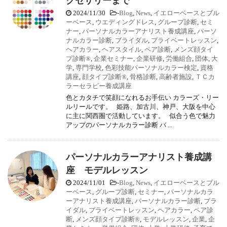
クセサリーまで
2024/11/30
-
Blog
,
News
,
イエローベースとブル
ーベース
,
ウエディングドレス
,
グループ診断
,
セミ
ナー
,
パーソナルカラーアナリスト養成講座
,
パーソ
ナルカラー診断
,
ブライダル
,
プライベートレッスン
,
ヘアカラー
,
ヘアスタイル
,
ペア診断
,
メンズ顔タイ
プ診断®
,
企業セミナー
,
企業研修
,
労働組合
,
団体
,
大
学
,
専門学校
,
色彩技能パーソナルカラー検定
,
資格
講座
,
顔タイプ診断®
,
骨格診断
,
高齢者施設
,
ＴＣカ
ラーセラピー養成講座
色とカタチで笑顔になれるお手伝い カラーズ・リー
ルリールです。 姫路、加古川、神戸、大阪を中心
に主に関西圏で活動しています。 似合う色で魅力
アップのパーソナルカラー診断 バ ...
パーソナルカラーアナリスト養成講
座 モデルレッスン
2024/11/01
-
Blog
,
News
,
イエローベースとブル
ーベース
,
グループ診断
,
セミナー
,
パーソナルカラ
ーアナリスト養成講座
,
パーソナルカラー診断
,
ブラ
イダル
,
プライベートレッスン
,
ヘアカラー
,
ペア診
断
,
メンズ顔タイプ診断®
,
モデルレッスン
,
企業
,
企