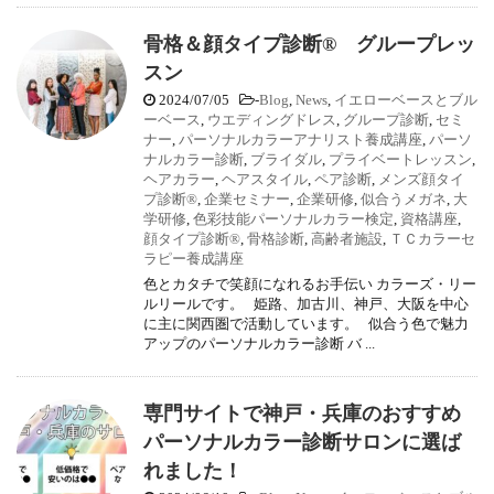
骨格＆顔タイプ診断® グループレッ
スン
2024/07/05
-
Blog
,
News
,
イエローベースとブル
ーベース
,
ウエディングドレス
,
グループ診断
,
セミ
ナー
,
パーソナルカラーアナリスト養成講座
,
パーソ
ナルカラー診断
,
ブライダル
,
プライベートレッスン
,
ヘアカラー
,
ヘアスタイル
,
ペア診断
,
メンズ顔タイ
プ診断®
,
企業セミナー
,
企業研修
,
似合うメガネ
,
大
学研修
,
色彩技能パーソナルカラー検定
,
資格講座
,
顔タイプ診断®
,
骨格診断
,
高齢者施設
,
ＴＣカラーセ
ラピー養成講座
色とカタチで笑顔になれるお手伝い カラーズ・リー
ルリールです。 姫路、加古川、神戸、大阪を中心
に主に関西圏で活動しています。 似合う色で魅力
アップのパーソナルカラー診断 バ ...
専門サイトで神戸・兵庫のおすすめ
パーソナルカラー診断サロンに選ば
れました！