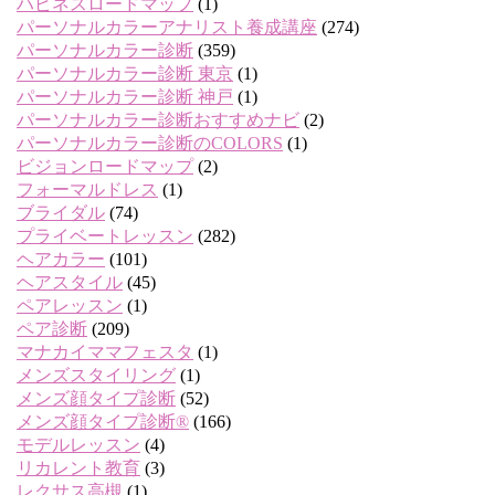
ハピネスロードマップ
(1)
パーソナルカラーアナリスト養成講座
(274)
パーソナルカラー診断
(359)
パーソナルカラー診断 東京
(1)
パーソナルカラー診断 神戸
(1)
パーソナルカラー診断おすすめナビ
(2)
パーソナルカラー診断のCOLORS
(1)
ビジョンロードマップ
(2)
フォーマルドレス
(1)
ブライダル
(74)
プライベートレッスン
(282)
ヘアカラー
(101)
ヘアスタイル
(45)
ペアレッスン
(1)
ペア診断
(209)
マナカイママフェスタ
(1)
メンズスタイリング
(1)
メンズ顔タイプ診断
(52)
メンズ顔タイプ診断®
(166)
モデルレッスン
(4)
リカレント教育
(3)
レクサス高槻
(1)