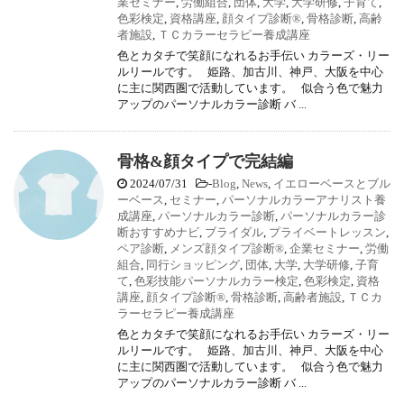
業セミナー
,
労働組合
,
団体
,
大学
,
大学研修
,
子育て
,
色彩検定
,
資格講座
,
顔タイプ診断®
,
骨格診断
,
高齢
者施設
,
ＴＣカラーセラピー養成講座
色とカタチで笑顔になれるお手伝い カラーズ・リー
ルリールです。 姫路、加古川、神戸、大阪を中心
に主に関西圏で活動しています。 似合う色で魅力
アップのパーソナルカラー診断 バ ...
骨格&顔タイプで完結編
2024/07/31
-
Blog
,
News
,
イエローベースとブル
ーベース
,
セミナー
,
パーソナルカラーアナリスト養
成講座
,
パーソナルカラー診断
,
パーソナルカラー診
断おすすめナビ
,
ブライダル
,
プライベートレッスン
,
ペア診断
,
メンズ顔タイプ診断®
,
企業セミナー
,
労働
組合
,
同行ショッピング
,
団体
,
大学
,
大学研修
,
子育
て
,
色彩技能パーソナルカラー検定
,
色彩検定
,
資格
講座
,
顔タイプ診断®
,
骨格診断
,
高齢者施設
,
ＴＣカ
ラーセラピー養成講座
色とカタチで笑顔になれるお手伝い カラーズ・リー
ルリールです。 姫路、加古川、神戸、大阪を中心
に主に関西圏で活動しています。 似合う色で魅力
アップのパーソナルカラー診断 バ ...