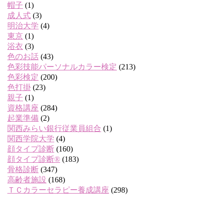
帽子
(1)
成人式
(3)
明治大学
(4)
東京
(1)
浴衣
(3)
色のお話
(43)
色彩技能パーソナルカラー検定
(213)
色彩検定
(200)
色打掛
(23)
親子
(1)
資格講座
(284)
起業準備
(2)
関西みらい銀行従業員組合
(1)
関西学院大学
(4)
顔タイプ診断
(160)
顔タイプ診断®
(183)
骨格診断
(347)
高齢者施設
(168)
ＴＣカラーセラピー養成講座
(298)