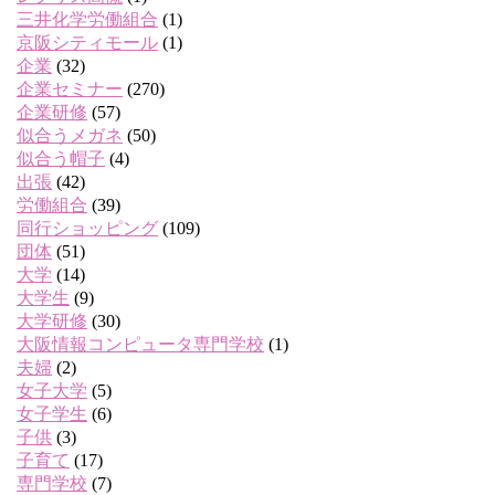
三井化学労働組合
(1)
京阪シティモール
(1)
企業
(32)
企業セミナー
(270)
企業研修
(57)
似合うメガネ
(50)
似合う帽子
(4)
出張
(42)
労働組合
(39)
同行ショッピング
(109)
団体
(51)
大学
(14)
大学生
(9)
大学研修
(30)
大阪情報コンピュータ専門学校
(1)
夫婦
(2)
女子大学
(5)
女子学生
(6)
子供
(3)
子育て
(17)
専門学校
(7)