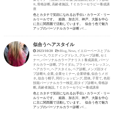
®
,
骨格診断
,
高齢者施設
,
ＴＣカラーセラピー養成講
座
色とカタチで笑顔になれるお手伝い カラーズ・リー
ルリールです。 姫路、加古川、神戸、大阪を中心
に主に関西圏で活動しています。 似合う色で魅力
アップのパーソナルカラー診断 バ ...
似合うヘアスタイル
2023/10/20
-
Blog
,
News
,
イエローベースとブル
ーベース
,
ウエディングドレス
,
グループ診断
,
セミ
ナー
,
パーソナルカラーアナリスト養成講座
,
パーソ
ナルカラー診断
,
ブライダル
,
プライベートレッスン
,
ヘアカラー
,
ヘアスタイル
,
ペア診断
,
メンズ顔タイ
プ診断®
,
企業
,
企業セミナー
,
企業研修
,
似合うメガ
ネ
,
似合う帽子
,
同行ショッピング
,
団体
,
子育て
,
色彩
技能パーソナルカラー検定
,
顔タイプ診断®
,
骨格診
断
,
高齢者施設
,
ＴＣカラーセラピー養成講座
色とカタチで笑顔になれるお手伝い カラーズ・リー
ルリールです。 姫路、加古川、神戸、大阪を中心
に主に関西圏で活動しています。 似合う色で魅力
アップのパーソナルカラー診断 バ ...