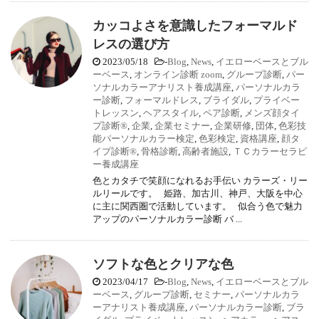
カッコよさを意識したフォーマルド
レスの選び方
2023/05/18
-
Blog
,
News
,
イエローベースとブル
ーベース
,
オンライン診断 zoom
,
グループ診断
,
パー
ソナルカラーアナリスト養成講座
,
パーソナルカラ
ー診断
,
フォーマルドレス
,
ブライダル
,
プライベー
トレッスン
,
ヘアスタイル
,
ペア診断
,
メンズ顔タイ
プ診断®
,
企業
,
企業セミナー
,
企業研修
,
団体
,
色彩技
能パーソナルカラー検定
,
色彩検定
,
資格講座
,
顔タ
イプ診断®
,
骨格診断
,
高齢者施設
,
ＴＣカラーセラピ
ー養成講座
色とカタチで笑顔になれるお手伝い カラーズ・リー
ルリールです。 姫路、加古川、神戸、大阪を中心
に主に関西圏で活動しています。 似合う色で魅力
アップのパーソナルカラー診断 バ ...
ソフトな色とクリアな色
2023/04/17
-
Blog
,
News
,
イエローベースとブル
ーベース
,
グループ診断
,
セミナー
,
パーソナルカラ
ーアナリスト養成講座
,
パーソナルカラー診断
,
ブラ