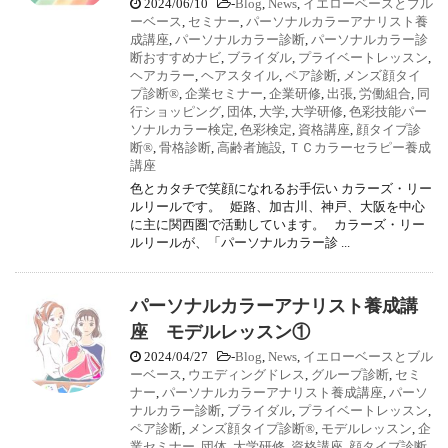
2024/06/10
-
Blog
,
News
,
イエローベースとブル
ーベース
,
セミナー
,
パーソナルカラーアナリスト養
成講座
,
パーソナルカラー診断
,
パーソナルカラー診
断おすすめナビ
,
ブライダル
,
プライベートレッスン
,
ヘアカラー
,
ヘアスタイル
,
ペア診断
,
メンズ顔タイ
プ診断®
,
企業セミナー
,
企業研修
,
出張
,
労働組合
,
同
行ショッピング
,
団体
,
大学
,
大学研修
,
色彩技能パー
ソナルカラー検定
,
色彩検定
,
資格講座
,
顔タイプ診
断®
,
骨格診断
,
高齢者施設
,
ＴＣカラーセラピー養成
講座
色とカタチで笑顔になれるお手伝い カラーズ・リー
ルリールです。 姫路、加古川、神戸、大阪を中心
に主に関西圏で活動しています。 カラーズ・リー
ルリールが、「パーソナルカラー診 ...
パーソナルカラーアナリスト養成講
座 モデルレッスン①
2024/04/27
-
Blog
,
News
,
イエローベースとブル
ーベース
,
ウエディングドレス
,
グループ診断
,
セミ
ナー
,
パーソナルカラーアナリスト養成講座
,
パーソ
ナルカラー診断
,
ブライダル
,
プライベートレッスン
,
ペア診断
,
メンズ顔タイプ診断®
,
モデルレッスン
,
企
業セミナー
,
団体
,
大学研修
,
資格講座
,
顔タイプ診断