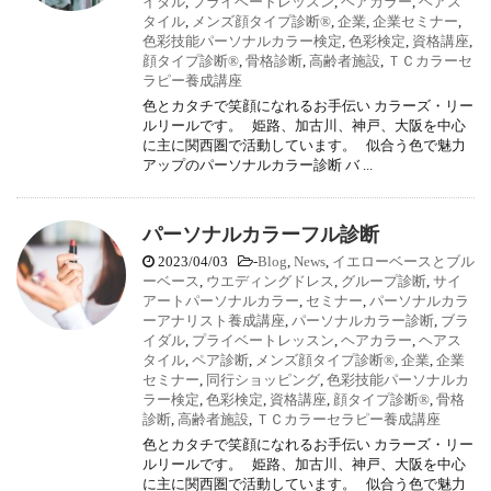
イダル
,
プライベートレッスン
,
ヘアカラー
,
ヘアス
タイル
,
メンズ顔タイプ診断®
,
企業
,
企業セミナー
,
色彩技能パーソナルカラー検定
,
色彩検定
,
資格講座
,
顔タイプ診断®
,
骨格診断
,
高齢者施設
,
ＴＣカラーセ
ラピー養成講座
色とカタチで笑顔になれるお手伝い カラーズ・リー
ルリールです。 姫路、加古川、神戸、大阪を中心
に主に関西圏で活動しています。 似合う色で魅力
アップのパーソナルカラー診断 バ ...
パーソナルカラーフル診断
2023/04/03
-
Blog
,
News
,
イエローベースとブル
ーベース
,
ウエディングドレス
,
グループ診断
,
サイ
アートパーソナルカラー
,
セミナー
,
パーソナルカラ
ーアナリスト養成講座
,
パーソナルカラー診断
,
ブラ
イダル
,
プライベートレッスン
,
ヘアカラー
,
ヘアス
タイル
,
ペア診断
,
メンズ顔タイプ診断®
,
企業
,
企業
セミナー
,
同行ショッピング
,
色彩技能パーソナルカ
ラー検定
,
色彩検定
,
資格講座
,
顔タイプ診断®
,
骨格
診断
,
高齢者施設
,
ＴＣカラーセラピー養成講座
色とカタチで笑顔になれるお手伝い カラーズ・リー
ルリールです。 姫路、加古川、神戸、大阪を中心
に主に関西圏で活動しています。 似合う色で魅力