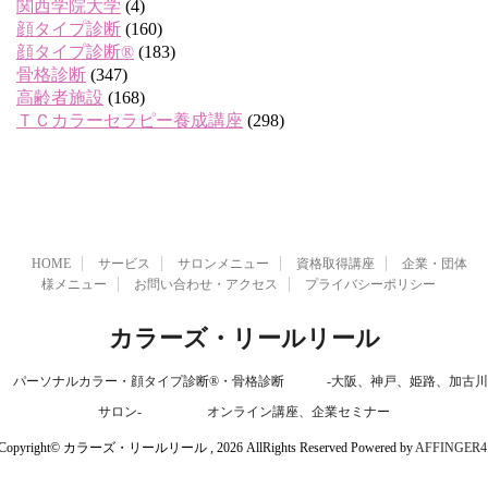
関西学院大学
(4)
顔タイプ診断
(160)
顔タイプ診断®
(183)
骨格診断
(347)
高齢者施設
(168)
ＴＣカラーセラピー養成講座
(298)
HOME
サービス
サロンメニュー
資格取得講座
企業・団体
様メニュー
お問い合わせ・アクセス
プライバシーポリシー
カラーズ・リールリール
パーソナルカラー・顔タイプ診断®・骨格診断 -大阪、神戸、姫路、加古川
サロン- オンライン講座、企業セミナー
Copyright© カラーズ・リールリール , 2026 AllRights Reserved Powered by
AFFINGER4