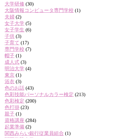
大学研修
(30)
大阪情報コンピュータ専門学校
(1)
夫婦
(2)
女子大学
(5)
女子学生
(6)
子供
(3)
子育て
(17)
専門学校
(7)
帽子
(1)
成人式
(3)
明治大学
(4)
東京
(1)
浴衣
(3)
色のお話
(43)
色彩技能パーソナルカラー検定
(213)
色彩検定
(200)
色打掛
(23)
親子
(1)
資格講座
(284)
起業準備
(2)
関西みらい銀行従業員組合
(1)