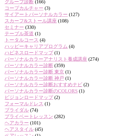
グループ診断
(166)
コープカルチャー
(3)
サイアートパーソナルカラー
(127)
スカーフ&ストール講座
(108)
セミナー
(330)
テーブル茶道
(1)
トータルコース
(4)
ハッピーキャリアプログラム
(4)
ハピネスロードマップ
(1)
パーソナルカラーアナリスト養成講座
(274)
パーソナルカラー診断
(359)
パーソナルカラー診断 東京
(1)
パーソナルカラー診断 神戸
(1)
パーソナルカラー診断おすすめナビ
(2)
パーソナルカラー診断のCOLORS
(1)
ビジョンロードマップ
(2)
フォーマルドレス
(1)
ブライダル
(74)
プライベートレッスン
(282)
ヘアカラー
(101)
ヘアスタイル
(45)
ペアレッスン
(1)