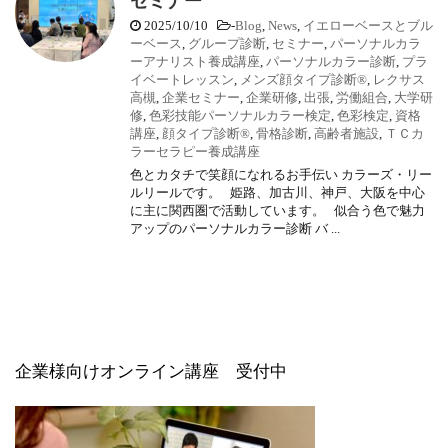
セミナー
2025/10/10
-
Blog
,
News
,
イエローベースとブル
ーベース
,
グループ診断
,
セミナー
,
パーソナルカラ
ーアナリスト養成講座
,
パーソナルカラー診断
,
プラ
イベートレッスン
,
メンズ顔タイプ診断®
,
レクサス
高槻
,
企業セミナー
,
企業研修
,
出張
,
労働組合
,
大学研
修
,
色彩技能パーソナルカラー検定
,
色彩検定
,
資格
講座
,
顔タイプ診断®
,
骨格診断
,
高齢者施設
,
ＴＣカ
ラーセラピー養成講座
色とカタチで笑顔になれるお手伝い カラーズ・リー
ルリールです。 姫路、加古川、神戸、大阪を中心
に主に関西圏で活動しています。 似合う色で魅力
アップのパーソナルカラー診断 バ ...
企業様向けオンライン講座 受付中