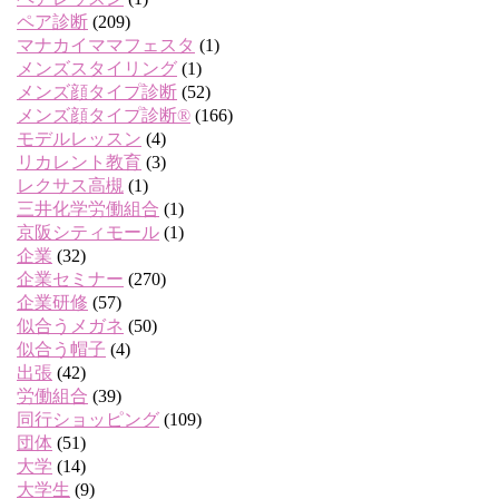
ペア診断
(209)
マナカイママフェスタ
(1)
メンズスタイリング
(1)
メンズ顔タイプ診断
(52)
メンズ顔タイプ診断®
(166)
モデルレッスン
(4)
リカレント教育
(3)
レクサス高槻
(1)
三井化学労働組合
(1)
京阪シティモール
(1)
企業
(32)
企業セミナー
(270)
企業研修
(57)
似合うメガネ
(50)
似合う帽子
(4)
出張
(42)
労働組合
(39)
同行ショッピング
(109)
団体
(51)
大学
(14)
大学生
(9)