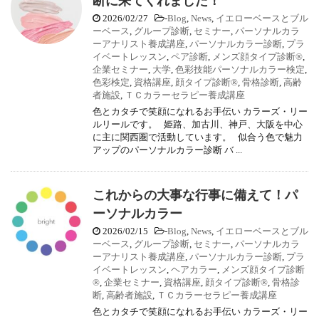
断に来てくれました！
2026/02/27
-
Blog
,
News
,
イエローベースとブル
ーベース
,
グループ診断
,
セミナー
,
パーソナルカラ
ーアナリスト養成講座
,
パーソナルカラー診断
,
プラ
イベートレッスン
,
ペア診断
,
メンズ顔タイプ診断®
,
企業セミナー
,
大学
,
色彩技能パーソナルカラー検定
,
色彩検定
,
資格講座
,
顔タイプ診断®
,
骨格診断
,
高齢
者施設
,
ＴＣカラーセラピー養成講座
色とカタチで笑顔になれるお手伝い カラーズ・リー
ルリールです。 姫路、加古川、神戸、大阪を中心
に主に関西圏で活動しています。 似合う色で魅力
アップのパーソナルカラー診断 バ ...
これからの大事な行事に備えて！パ
ーソナルカラー
2026/02/15
-
Blog
,
News
,
イエローベースとブル
ーベース
,
グループ診断
,
セミナー
,
パーソナルカラ
ーアナリスト養成講座
,
パーソナルカラー診断
,
プラ
イベートレッスン
,
ヘアカラー
,
メンズ顔タイプ診断
®
,
企業セミナー
,
資格講座
,
顔タイプ診断®
,
骨格診
断
,
高齢者施設
,
ＴＣカラーセラピー養成講座
色とカタチで笑顔になれるお手伝い カラーズ・リー