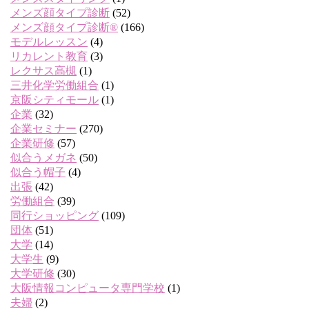
メンズ顔タイプ診断
(52)
メンズ顔タイプ診断®
(166)
モデルレッスン
(4)
リカレント教育
(3)
レクサス高槻
(1)
三井化学労働組合
(1)
京阪シティモール
(1)
企業
(32)
企業セミナー
(270)
企業研修
(57)
似合うメガネ
(50)
似合う帽子
(4)
出張
(42)
労働組合
(39)
同行ショッピング
(109)
団体
(51)
大学
(14)
大学生
(9)
大学研修
(30)
大阪情報コンピュータ専門学校
(1)
夫婦
(2)