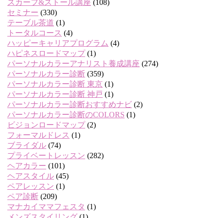
スカーフ&ストール講座
(108)
セミナー
(330)
テーブル茶道
(1)
トータルコース
(4)
ハッピーキャリアプログラム
(4)
ハピネスロードマップ
(1)
パーソナルカラーアナリスト養成講座
(274)
パーソナルカラー診断
(359)
パーソナルカラー診断 東京
(1)
パーソナルカラー診断 神戸
(1)
パーソナルカラー診断おすすめナビ
(2)
パーソナルカラー診断のCOLORS
(1)
ビジョンロードマップ
(2)
フォーマルドレス
(1)
ブライダル
(74)
プライベートレッスン
(282)
ヘアカラー
(101)
ヘアスタイル
(45)
ペアレッスン
(1)
ペア診断
(209)
マナカイママフェスタ
(1)
メンズスタイリング
(1)