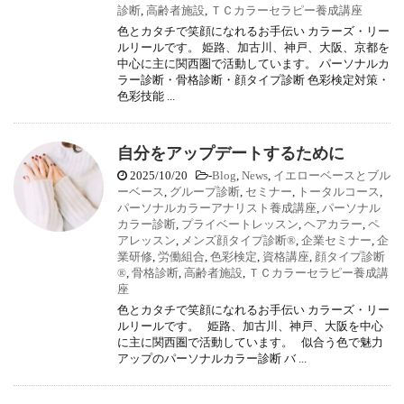
診断
,
高齢者施設
,
ＴＣカラーセラピー養成講座
色とカタチで笑顔になれるお手伝い カラーズ・リー
ルリールです。 姫路、加古川、神戸、大阪、京都を
中心に主に関西圏で活動しています。 パーソナルカ
ラー診断・骨格診断・顔タイプ診断 色彩検定対策・
色彩技能 ...
自分をアップデートするために
2025/10/20
-
Blog
,
News
,
イエローベースとブル
ーベース
,
グループ診断
,
セミナー
,
トータルコース
,
パーソナルカラーアナリスト養成講座
,
パーソナル
カラー診断
,
プライベートレッスン
,
ヘアカラー
,
ペ
アレッスン
,
メンズ顔タイプ診断®
,
企業セミナー
,
企
業研修
,
労働組合
,
色彩検定
,
資格講座
,
顔タイプ診断
®
,
骨格診断
,
高齢者施設
,
ＴＣカラーセラピー養成講
座
色とカタチで笑顔になれるお手伝い カラーズ・リー
ルリールです。 姫路、加古川、神戸、大阪を中心
に主に関西圏で活動しています。 似合う色で魅力
アップのパーソナルカラー診断 バ ...