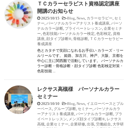
ＴＣカラーセラピスト資格認定講座
開講のお知らせ
2025/10/15
-
Blog
,
News
,
カラーセラピー
,
セミ
ナー
,
パーソナルカラーアナリスト養成講座
,
パーソ
ナルカラー診断
,
プライベートレッスン
,
企業セミナ
ー
,
色彩技能パーソナルカラー検定
,
色彩検定
,
資格
講座
,
顔タイプ診断®
,
骨格診断
,
ＴＣカラーセラピー
養成講座
色とカタチで笑顔になれるお手伝い カラーズ・リー
ルリールです。 姫路、加古川、神戸、大阪、京都を
中心に主に関西圏で活動しています。 パーソナルカ
ラー診断・骨格診断・顔タイプ診断 色彩検定対策・
色彩技能 ...
レクサス高槻様 パーソナルカラー
セミナー
2025/10/10
-
Blog
,
News
,
イエローベースとブル
ーベース
,
グループ診断
,
セミナー
,
パーソナルカラ
ーアナリスト養成講座
,
パーソナルカラー診断
,
プラ
イベートレッスン
,
メンズ顔タイプ診断®
,
レクサス
高槻
,
企業セミナー
,
企業研修
,
出張
,
労働組合
,
大学研