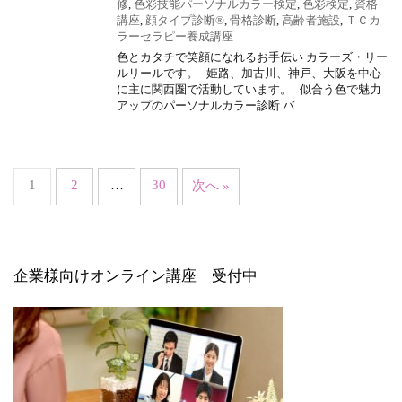
修
,
色彩技能パーソナルカラー検定
,
色彩検定
,
資格
講座
,
顔タイプ診断®
,
骨格診断
,
高齢者施設
,
ＴＣカ
ラーセラピー養成講座
色とカタチで笑顔になれるお手伝い カラーズ・リー
ルリールです。 姫路、加古川、神戸、大阪を中心
に主に関西圏で活動しています。 似合う色で魅力
アップのパーソナルカラー診断 バ ...
1
2
…
30
次へ »
企業様向けオンライン講座 受付中