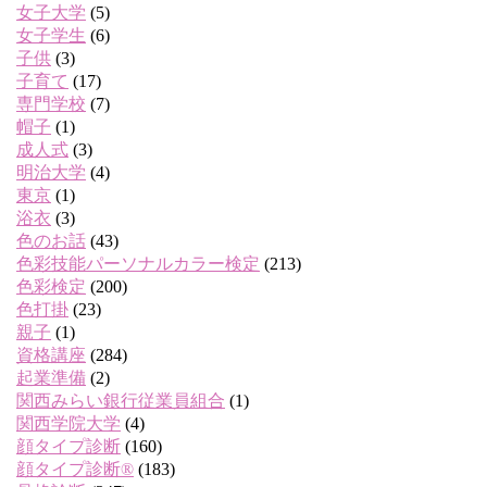
女子大学
(5)
女子学生
(6)
子供
(3)
子育て
(17)
専門学校
(7)
帽子
(1)
成人式
(3)
明治大学
(4)
東京
(1)
浴衣
(3)
色のお話
(43)
色彩技能パーソナルカラー検定
(213)
色彩検定
(200)
色打掛
(23)
親子
(1)
資格講座
(284)
起業準備
(2)
関西みらい銀行従業員組合
(1)
関西学院大学
(4)
顔タイプ診断
(160)
顔タイプ診断®
(183)