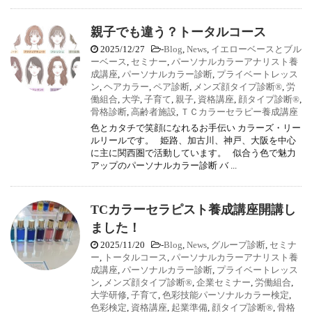
親子でも違う？トータルコース
2025/12/27
-
Blog
,
News
,
イエローベースとブル
ーベース
,
セミナー
,
パーソナルカラーアナリスト養
成講座
,
パーソナルカラー診断
,
プライベートレッス
ン
,
ヘアカラー
,
ペア診断
,
メンズ顔タイプ診断®
,
労
働組合
,
大学
,
子育て
,
親子
,
資格講座
,
顔タイプ診断®
,
骨格診断
,
高齢者施設
,
ＴＣカラーセラピー養成講座
色とカタチで笑顔になれるお手伝い カラーズ・リー
ルリールです。 姫路、加古川、神戸、大阪を中心
に主に関西圏で活動しています。 似合う色で魅力
アップのパーソナルカラー診断 バ ...
TCカラーセラピスト養成講座開講し
ました！
2025/11/20
-
Blog
,
News
,
グループ診断
,
セミナ
ー
,
トータルコース
,
パーソナルカラーアナリスト養
成講座
,
パーソナルカラー診断
,
プライベートレッス
ン
,
メンズ顔タイプ診断®
,
企業セミナー
,
労働組合
,
大学研修
,
子育て
,
色彩技能パーソナルカラー検定
,
色彩検定
,
資格講座
,
起業準備
,
顔タイプ診断®
,
骨格