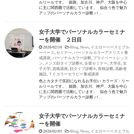
ルリールです。 姫路、加古川、神戸、大阪を中心
に主に関西圏で活動しています。 似合う色で魅力
アップのパーソナルカラー診断 バ ...
女子大学でパーソナルカラーセミナ
ーを開催 ２日目
2026/02/10
-
Blog
,
News
,
イエローベースとブル
ーベース
,
セミナー
,
パーソナルカラーアナリスト養
成講座
,
パーソナルカラー診断
,
プライベートレッス
ン
,
メンズ顔タイプ診断®
,
企業セミナー
,
大学生
,
女
子大学
,
資格講座
,
顔タイプ診断®
,
骨格診断
,
高齢者
施設
,
ＴＣカラーセラピー養成講座
色とカタチで笑顔になれるお手伝い カラーズ・リー
ルリールです。 姫路、加古川、神戸、大阪を中心
に主に関西圏で活動しています。 似合う色で魅力
アップのパーソナルカラー診断 バ ...
女子大学でパーソナルカラーセミナ
ーを開催
2026/02/01
-
Blog
,
News
,
イエローベースとブル