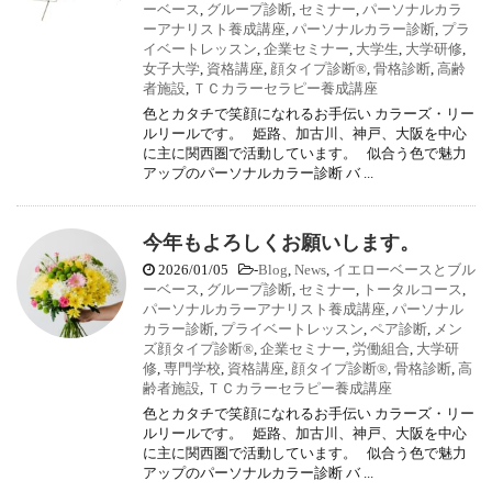
ーベース
,
グループ診断
,
セミナー
,
パーソナルカラ
ーアナリスト養成講座
,
パーソナルカラー診断
,
プラ
イベートレッスン
,
企業セミナー
,
大学生
,
大学研修
,
女子大学
,
資格講座
,
顔タイプ診断®
,
骨格診断
,
高齢
者施設
,
ＴＣカラーセラピー養成講座
色とカタチで笑顔になれるお手伝い カラーズ・リー
ルリールです。 姫路、加古川、神戸、大阪を中心
に主に関西圏で活動しています。 似合う色で魅力
アップのパーソナルカラー診断 バ ...
今年もよろしくお願いします。
2026/01/05
-
Blog
,
News
,
イエローベースとブル
ーベース
,
グループ診断
,
セミナー
,
トータルコース
,
パーソナルカラーアナリスト養成講座
,
パーソナル
カラー診断
,
プライベートレッスン
,
ペア診断
,
メン
ズ顔タイプ診断®
,
企業セミナー
,
労働組合
,
大学研
修
,
専門学校
,
資格講座
,
顔タイプ診断®
,
骨格診断
,
高
齢者施設
,
ＴＣカラーセラピー養成講座
色とカタチで笑顔になれるお手伝い カラーズ・リー
ルリールです。 姫路、加古川、神戸、大阪を中心
に主に関西圏で活動しています。 似合う色で魅力
アップのパーソナルカラー診断 バ ...