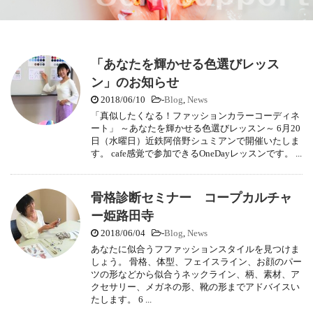
「あなたを輝かせる色選びレッス
ン」のお知らせ
2018/06/10
-
Blog
,
News
「真似したくなる！ファッションカラーコーディネ
ート」 ～あなたを輝かせる色選びレッスン～ 6月20
日（水曜日）近鉄阿倍野シュミアンで開催いたしま
す。 cafe感覚で参加できるOneDayレッスンです。 ...
骨格診断セミナー コープカルチャ
ー姫路田寺
2018/06/04
-
Blog
,
News
あなたに似合うフファッションスタイルを見つけま
しょう。 骨格、体型、フェイスライン、お顔のパー
ツの形などから似合うネックライン、柄、素材、ア
クセサリー、メガネの形、靴の形までアドバイスい
たします。 6 ...