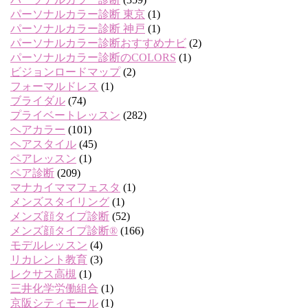
パーソナルカラー診断 東京
(1)
パーソナルカラー診断 神戸
(1)
パーソナルカラー診断おすすめナビ
(2)
パーソナルカラー診断のCOLORS
(1)
ビジョンロードマップ
(2)
フォーマルドレス
(1)
ブライダル
(74)
プライベートレッスン
(282)
ヘアカラー
(101)
ヘアスタイル
(45)
ペアレッスン
(1)
ペア診断
(209)
マナカイママフェスタ
(1)
メンズスタイリング
(1)
メンズ顔タイプ診断
(52)
メンズ顔タイプ診断®
(166)
モデルレッスン
(4)
リカレント教育
(3)
レクサス高槻
(1)
三井化学労働組合
(1)
京阪シティモール
(1)