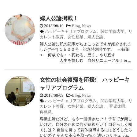
婦人公論掲載！
2018/08/10
-
Blog
,
News
ハッピーキャリアプログラム、関西学院大学、リ
カレント教育、女性起業、婦人公論、
婦人公論に私の記事がちょこっとですが紹介されま
した(*^^*) １５００号 記念特別号です。 ＜特集
＞ 何歳でも・・変わる、磨く、やり直す
人生を愉しむ 自分リニューアル！ & ...
女性の社会復帰を応援! ハッピーキ
ャリアプログラム
2018/08/09
-
Blog
,
News
ハッピーキャリアプログラム、関西学院大学、リ
カレント教育、女性起業、婦人公論、
,
育児休暇、
再就職、
専業主婦だけど、もう一度働きたい！ 子育てが楽し
いけど、自分のために何か始めたい！ 自分らしく働
くには？ 自信を持って育休復帰するにはどうしたら
いいの？ そんな不安を取っ払う 濃いカリキュラム