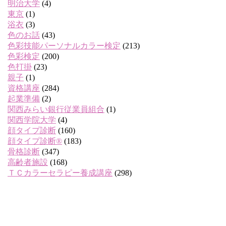
明治大学
(4)
東京
(1)
浴衣
(3)
色のお話
(43)
色彩技能パーソナルカラー検定
(213)
色彩検定
(200)
色打掛
(23)
親子
(1)
資格講座
(284)
起業準備
(2)
関西みらい銀行従業員組合
(1)
関西学院大学
(4)
顔タイプ診断
(160)
顔タイプ診断®
(183)
骨格診断
(347)
高齢者施設
(168)
ＴＣカラーセラピー養成講座
(298)