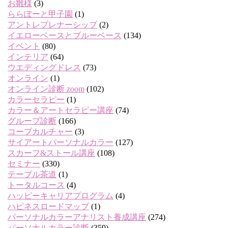
お雛様
(3)
ららぽーと甲子園
(1)
アントレプレナーシップ
(2)
イエローベースとブルーベース
(134)
イベント
(80)
インテリア
(64)
ウエディングドレス
(73)
オンライン
(1)
オンライン診断 zoom
(102)
カラーセラピー
(1)
カラー＆アートセラピー講座
(74)
グループ診断
(166)
コープカルチャー
(3)
サイアートパーソナルカラー
(127)
スカーフ&ストール講座
(108)
セミナー
(330)
テーブル茶道
(1)
トータルコース
(4)
ハッピーキャリアプログラム
(4)
ハピネスロードマップ
(1)
パーソナルカラーアナリスト養成講座
(274)
パーソナルカラー診断
(359)