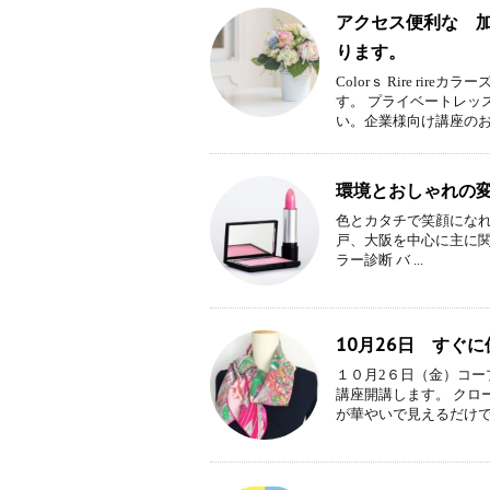
アクセス便利な 加
ります。
Colorｓ Rire r
す。 プライベートレッ
い。企業様向け講座のお .
環境とおしゃれの
色とカタチで笑顔になれ
戸、大阪を中心に主に
ラー診断 バ ...
10月26日 すぐ
１０月2６日（金）コー
講座開講します。 クロ
が華やいで見えるだけでな