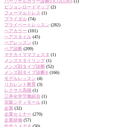
パーソナルカラー診断のCOLORS
(1)
ビジョンロードマップ
(2)
フォーマルドレス
(1)
ブライダル
(74)
プライベートレッスン
(282)
ヘアカラー
(101)
ヘアスタイル
(45)
ペアレッスン
(1)
ペア診断
(209)
マナカイママフェスタ
(1)
メンズスタイリング
(1)
メンズ顔タイプ診断
(52)
メンズ顔タイプ診断®
(166)
モデルレッスン
(4)
リカレント教育
(3)
レクサス高槻
(1)
三井化学労働組合
(1)
京阪シティモール
(1)
企業
(32)
企業セミナー
(270)
企業研修
(57)
似合うメガネ
(50)