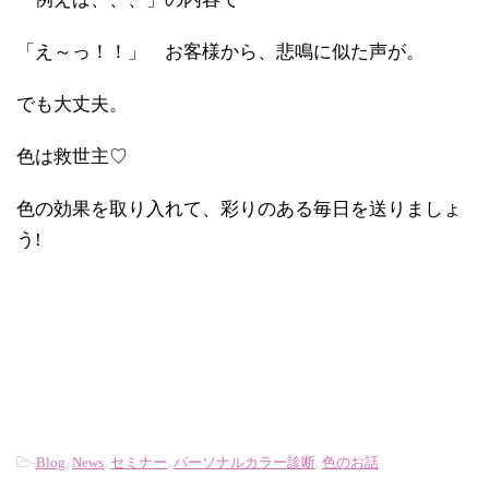
「え～っ！！」 お客様から、悲鳴に似た声が。
でも大丈夫。
色は救世主♡
色の効果を取り入れて、彩りのある毎日を送りましょ
う!
-
Blog
,
News
,
セミナー
,
パーソナルカラー診断
,
色のお話