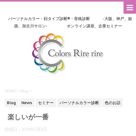
パーソナルカラー・顔タイプ診断®・骨格診断 -大阪、神戸、姫
路、加古川サロン- オンライン講座、企業セミナー
HOME
>
Blog
>
Blog
News
セミナー
パーソナルカラー診断
色のお話
楽しいが一番
投稿日：
2019年5月4日