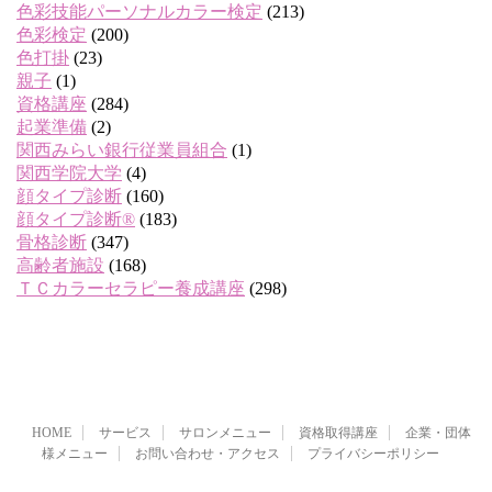
色彩技能パーソナルカラー検定
(213)
色彩検定
(200)
色打掛
(23)
親子
(1)
資格講座
(284)
起業準備
(2)
関西みらい銀行従業員組合
(1)
関西学院大学
(4)
顔タイプ診断
(160)
顔タイプ診断®
(183)
骨格診断
(347)
高齢者施設
(168)
ＴＣカラーセラピー養成講座
(298)
HOME
サービス
サロンメニュー
資格取得講座
企業・団体
様メニュー
お問い合わせ・アクセス
プライバシーポリシー