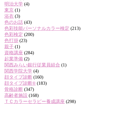
明治大学
(4)
東京
(1)
浴衣
(3)
色のお話
(43)
色彩技能パーソナルカラー検定
(213)
色彩検定
(200)
色打掛
(23)
親子
(1)
資格講座
(284)
起業準備
(2)
関西みらい銀行従業員組合
(1)
関西学院大学
(4)
顔タイプ診断
(160)
顔タイプ診断®
(183)
骨格診断
(347)
高齢者施設
(168)
ＴＣカラーセラピー養成講座
(298)