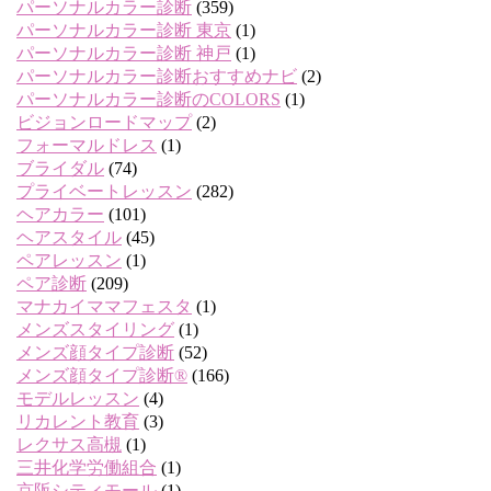
パーソナルカラー診断
(359)
パーソナルカラー診断 東京
(1)
パーソナルカラー診断 神戸
(1)
パーソナルカラー診断おすすめナビ
(2)
パーソナルカラー診断のCOLORS
(1)
ビジョンロードマップ
(2)
フォーマルドレス
(1)
ブライダル
(74)
プライベートレッスン
(282)
ヘアカラー
(101)
ヘアスタイル
(45)
ペアレッスン
(1)
ペア診断
(209)
マナカイママフェスタ
(1)
メンズスタイリング
(1)
メンズ顔タイプ診断
(52)
メンズ顔タイプ診断®
(166)
モデルレッスン
(4)
リカレント教育
(3)
レクサス高槻
(1)
三井化学労働組合
(1)
京阪シティモール
(1)