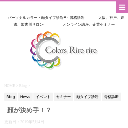
パーソナルカラー・顔タイプ診断®・骨格診断 -大阪、神戸、姫
路、加古川サロン- オンライン講座、企業セミナー
HOME
>
Blog
>
Blog
News
イベント
セミナー
顔タイプ診断
骨格診断
顔が決め手！？
更新日：
2019年5月4日