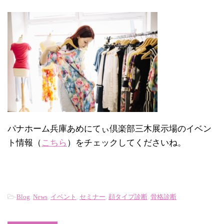
パナホーム兵庫あめにてぃ倶楽部三木展示場のイベン
ト情報（
こちら
）をチェックしてくださいね。
-
Blog
,
News
,
イベント
,
セミナー
,
顔タイプ診断
,
骨格診断