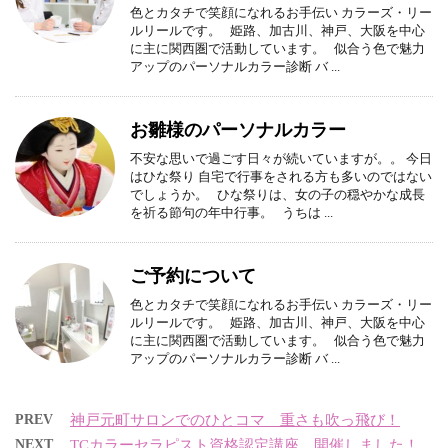
色とカタチで笑顔になれるお手伝い カラーズ・リー
ルリールです。 姫路、加古川、神戸、大阪を中心
に主に関西圏で活動しています。 似合う色で魅力
アップのパーソナルカラー診断 バ ...
お雛様のパーソナルカラー
不安な思いで過ごす日々が続いていますが。。 今日
はひな祭り 自宅で行事をされる方も多いのではない
でしょうか。 ひな祭りは、女の子の穏やかな成長
を祈る節句の年中行事。 うちは ...
ご予約について
色とカタチで笑顔になれるお手伝い カラーズ・リー
ルリールです。 姫路、加古川、神戸、大阪を中心
に主に関西圏で活動しています。 似合う色で魅力
アップのパーソナルカラー診断 バ ...
PREV
神戸元町サロンでのひとコマ 重さも吹っ飛び！
NEXT
TCカラーセラピスト資格認定講座 開催しました！