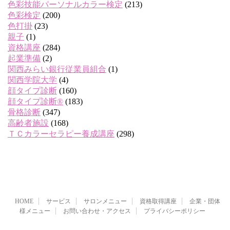
色彩技能パーソナルカラー検定
(213)
色彩検定
(200)
色打掛
(23)
親子
(1)
資格講座
(284)
起業準備
(2)
関西みらい銀行従業員組合
(1)
関西学院大学
(4)
顔タイプ診断
(160)
顔タイプ診断®
(183)
骨格診断
(347)
高齢者施設
(168)
ＴＣカラーセラピー養成講座
(298)
HOME
サービス
サロンメニュー
資格取得講座
企業・団体
様メニュー
お問い合わせ・アクセス
プライバシーポリシー