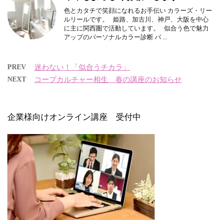
色とカタチで笑顔になれるお手伝い カラーズ・リー
ルリールです。 姫路、加古川、神戸、大阪を中心
に主に関西圏で活動しています。 似合う色で魅力
アップのパーソナルカラー診断 バ ...
PREV
迷わない！「似合うチカラ」
NEXT
コープカルチャー相生 春の講座のお知らせ
企業様向けオンライン講座 受付中