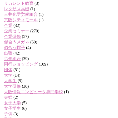
リカレント教育
(3)
レクサス高槻
(1)
三井化学労働組合
(1)
京阪シティモール
(1)
企業
(32)
企業セミナー
(270)
企業研修
(57)
似合うメガネ
(50)
似合う帽子
(4)
出張
(42)
労働組合
(39)
同行ショッピング
(109)
団体
(51)
大学
(14)
大学生
(9)
大学研修
(30)
大阪情報コンピュータ専門学校
(1)
夫婦
(2)
女子大学
(5)
女子学生
(6)
子供
(3)