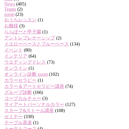
News
(405)
Teams
(2)
zoom
(23)
おうちレッスン
(1)
お雛様
(3)
ららぽーと甲子園
(1)
アントレプレナーシップ
(2)
イエローベースとブルーベース
(134)
イベント
(80)
インテリア
(64)
ウエディングドレス
(73)
オンライン
(1)
オンライン診断 zoom
(102)
カラーセラピー
(1)
カラー＆アートセラピー講座
(74)
グループ診断
(166)
コープカルチャー
(3)
サイアートパーソナルカラー
(127)
スカーフ&ストール講座
(108)
セミナー
(330)
テーブル茶道
(1)
トータルコース
(4)