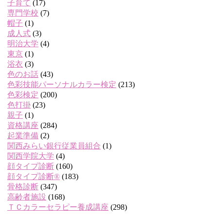
子育て
(17)
専門学校
(7)
帽子
(1)
成人式
(3)
明治大学
(4)
東京
(1)
浴衣
(3)
色のお話
(43)
色彩技能パーソナルカラー検定
(213)
色彩検定
(200)
色打掛
(23)
親子
(1)
資格講座
(284)
起業準備
(2)
関西みらい銀行従業員組合
(1)
関西学院大学
(4)
顔タイプ診断
(160)
顔タイプ診断®
(183)
骨格診断
(347)
高齢者施設
(168)
ＴＣカラーセラピー養成講座
(298)