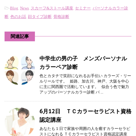
-
Blog
,
News
,
スカーフ&ストール講座
,
セミナー
,
パーソナルカラー診
断
,
色のお話
,
顔タイプ診断
,
骨格診断
関連記事
中学生の男の子 メンズパーソナル
カラーペア診断
色とカタチで笑顔になれるお手伝い カラーズ・リー
ルリールです。 姫路、加古川、神戸、大阪を中心
に主に関西圏で活動しています。 似合う色で魅力
アップのパーソナルカラー診断 バ ...
6月12日 ＴＣカラーセラピスト資格
認定講座
あなたも１日で家族や周囲の人を癒すカラーセラピ
ストになれる ＴＣカラーセラピスト資格認定講座