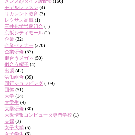
メンズ顔タイプ診断®
(166)
モデルレッスン
(4)
リカレント教育
(3)
レクサス高槻
(1)
三井化学労働組合
(1)
京阪シティモール
(1)
企業
(32)
企業セミナー
(270)
企業研修
(57)
似合うメガネ
(50)
似合う帽子
(4)
出張
(42)
労働組合
(39)
同行ショッピング
(109)
団体
(51)
大学
(14)
大学生
(9)
大学研修
(30)
大阪情報コンピュータ専門学校
(1)
夫婦
(2)
女子大学
(5)
女子学生
(6)