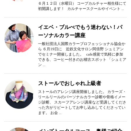
６月１２日（水曜日） コープカルチャー相生様にて
初開講します！ カルチャースクールやイベント ...
イエベ・ブルべでもう迷わない！パ
ーソナルカラー講座
一般社団法人国際カラープロフェッショナル協会か
ら ６月19日に 近鉄文化サロン阿倍野 シュミアン
でセミナー開催しました。 cafe感覚で気軽に参加
できる、コーヒー付きのお稽古スポット 「シュミア
ン ...
ストールでおしゃれ上級者
ストールのアレンジ講座開催しました。 カラーズ・
リールリールのパーソナルカラー診断や骨格イメー
ジ診断、 スカーフアレンジ講座など受講してくださ
った方がリピートしてお申し込みしてくださってい
ます。 お会 ...