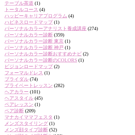
テーブル茶道
(1)
トータルコース
(4)
ハッピーキャリアプログラム
(4)
ハピネスロードマップ
(1)
パーソナルカラーアナリスト養成講座
(274)
パーソナルカラー診断
(359)
パーソナルカラー診断 東京
(1)
パーソナルカラー診断 神戸
(1)
パーソナルカラー診断おすすめナビ
(2)
パーソナルカラー診断のCOLORS
(1)
ビジョンロードマップ
(2)
フォーマルドレス
(1)
ブライダル
(74)
プライベートレッスン
(282)
ヘアカラー
(101)
ヘアスタイル
(45)
ペアレッスン
(1)
ペア診断
(209)
マナカイママフェスタ
(1)
メンズスタイリング
(1)
メンズ顔タイプ診断
(52)