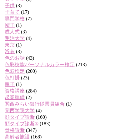
子供
(3)
子育て
(17)
専門学校
(7)
帽子
(1)
成人式
(3)
明治大学
(4)
東京
(1)
浴衣
(3)
色のお話
(43)
色彩技能パーソナルカラー検定
(213)
色彩検定
(200)
色打掛
(23)
親子
(1)
資格講座
(284)
起業準備
(2)
関西みらい銀行従業員組合
(1)
関西学院大学
(4)
顔タイプ診断
(160)
顔タイプ診断®
(183)
骨格診断
(347)
高齢者施設
(168)