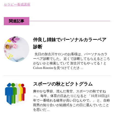
セラピー養成講座
関連記事
仲良し姉妹でパーソナルカラーペア
診断
先日の加古川サロンのお客様は、パーソナルカラ
ーペア診断でした。 近くで診断してもらえるところ
がないかと検索していて 加古川でもやってる！と
Colors Rirerireを見つけてくださ ...
スポーツの秋とピクトグラム
爽やかな季節、澄んだ青空、スポーツの秋ですね
～。 毎年、体育の日あたりになると 「10月10日は1
年で一番晴れる確率が高い日なんやで。」 と、自称
雨男の知り合いが結婚式をこの日に選んでいたこと
を思いだ ...