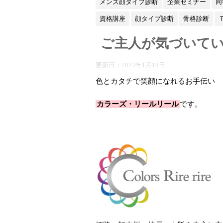
メンズ顔タイプ診断
企業セミナー
同
資格講座
顔タイプ診断
骨格診断
ご主人が気づいて
更新日：
2023年1月18日
色とカタチで笑顔になれるお手伝い
カラーズ・リールリール
です。