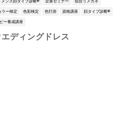
メンズ顔タイプ診断®
企業セミナー
似合うメガネ
カラー検定
色彩検定
色打掛
資格講座
顔タイプ診断®
ピー養成講座
ウエディングドレス