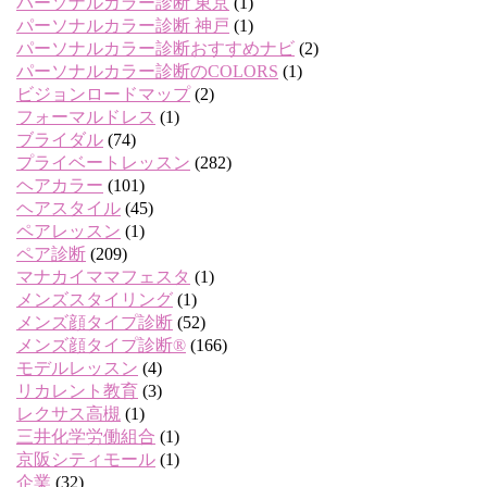
パーソナルカラー診断 東京
(1)
パーソナルカラー診断 神戸
(1)
パーソナルカラー診断おすすめナビ
(2)
パーソナルカラー診断のCOLORS
(1)
ビジョンロードマップ
(2)
フォーマルドレス
(1)
ブライダル
(74)
プライベートレッスン
(282)
ヘアカラー
(101)
ヘアスタイル
(45)
ペアレッスン
(1)
ペア診断
(209)
マナカイママフェスタ
(1)
メンズスタイリング
(1)
メンズ顔タイプ診断
(52)
メンズ顔タイプ診断®
(166)
モデルレッスン
(4)
リカレント教育
(3)
レクサス高槻
(1)
三井化学労働組合
(1)
京阪シティモール
(1)
企業
(32)