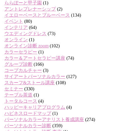
ららぽーと甲子園
(1)
アントレプレナーシップ
(2)
イエローベースとブルーベース
(134)
イベント
(80)
インテリア
(64)
ウエディングドレス
(73)
オンライン
(1)
オンライン診断 zoom
(102)
カラーセラピー
(1)
カラー＆アートセラピー講座
(74)
グループ診断
(166)
コープカルチャー
(3)
サイアートパーソナルカラー
(127)
スカーフ&ストール講座
(108)
セミナー
(330)
テーブル茶道
(1)
トータルコース
(4)
ハッピーキャリアプログラム
(4)
ハピネスロードマップ
(1)
パーソナルカラーアナリスト養成講座
(274)
パーソナルカラー診断
(359)