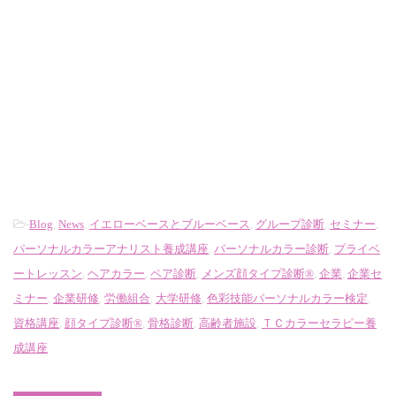
-
Blog
,
News
,
イエローベースとブルーベース
,
グループ診断
,
セミナー
,
パーソナルカラーアナリスト養成講座
,
パーソナルカラー診断
,
プライベ
ートレッスン
,
ヘアカラー
,
ペア診断
,
メンズ顔タイプ診断®
,
企業
,
企業セ
ミナー
,
企業研修
,
労働組合
,
大学研修
,
色彩技能パーソナルカラー検定
,
資格講座
,
顔タイプ診断®
,
骨格診断
,
高齢者施設
,
ＴＣカラーセラピー養
成講座