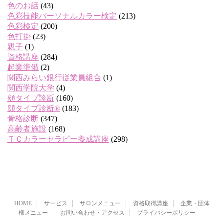
色のお話
(43)
色彩技能パーソナルカラー検定
(213)
色彩検定
(200)
色打掛
(23)
親子
(1)
資格講座
(284)
起業準備
(2)
関西みらい銀行従業員組合
(1)
関西学院大学
(4)
顔タイプ診断
(160)
顔タイプ診断®
(183)
骨格診断
(347)
高齢者施設
(168)
ＴＣカラーセラピー養成講座
(298)
HOME
サービス
サロンメニュー
資格取得講座
企業・団体
様メニュー
お問い合わせ・アクセス
プライバシーポリシー