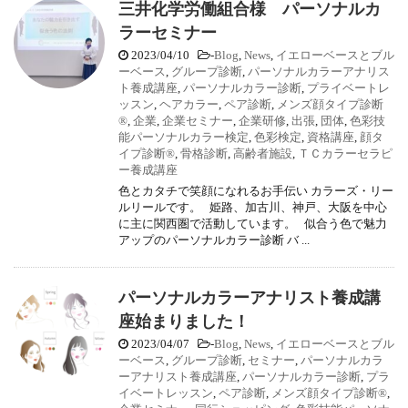
三井化学労働組合様 パーソナルカ
ラーセミナー
2023/04/10
-
Blog
,
News
,
イエローベースとブル
ーベース
,
グループ診断
,
パーソナルカラーアナリス
ト養成講座
,
パーソナルカラー診断
,
プライベートレ
ッスン
,
ヘアカラー
,
ペア診断
,
メンズ顔タイプ診断
®
,
企業
,
企業セミナー
,
企業研修
,
出張
,
団体
,
色彩技
能パーソナルカラー検定
,
色彩検定
,
資格講座
,
顔タ
イプ診断®
,
骨格診断
,
高齢者施設
,
ＴＣカラーセラピ
ー養成講座
色とカタチで笑顔になれるお手伝い カラーズ・リー
ルリールです。 姫路、加古川、神戸、大阪を中心
に主に関西圏で活動しています。 似合う色で魅力
アップのパーソナルカラー診断 バ ...
パーソナルカラーアナリスト養成講
座始まりました！
2023/04/07
-
Blog
,
News
,
イエローベースとブル
ーベース
,
グループ診断
,
セミナー
,
パーソナルカラ
ーアナリスト養成講座
,
パーソナルカラー診断
,
プラ
イベートレッスン
,
ペア診断
,
メンズ顔タイプ診断®
,