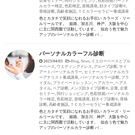
企業セミナー
,
同行ショッピング
,
色彩技能パーソナ
ルカラー検定
,
色彩検定
,
資格講座
,
顔タイプ診断®
,
骨格診断
,
高齢者施設
,
ＴＣカラーセラピー養成講座
色とカタチで笑顔になれるお手伝い カラーズ・リー
ルリールです。 姫路、加古川、神戸、大阪を中心
に主に関西圏で活動しています。 似合う色で魅力
アップのパーソナルカラー診断 バ ...
パーソナルカラーフル診断
2023/04/03
-
Blog
,
News
,
イエローベースとブル
ーベース
,
ウエディングドレス
,
グループ診断
,
サイ
アートパーソナルカラー
,
セミナー
,
パーソナルカラ
ーアナリスト養成講座
,
パーソナルカラー診断
,
ブラ
イダル
,
プライベートレッスン
,
ヘアカラー
,
ヘアス
タイル
,
ペア診断
,
メンズ顔タイプ診断®
,
企業
,
企業
セミナー
,
同行ショッピング
,
色彩技能パーソナルカ
ラー検定
,
色彩検定
,
資格講座
,
顔タイプ診断®
,
骨格
診断
,
高齢者施設
,
ＴＣカラーセラピー養成講座
色とカタチで笑顔になれるお手伝い カラーズ・リー
ルリールです。 姫路、加古川、神戸、大阪を中心
に主に関西圏で活動しています。 似合う色で魅力
アップのパーソナルカラー診断 バ ...