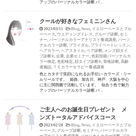
アップのパーソナルカラー診断 バ ...
クールが好きなフェミニンさん
2023/03/11
-
Blog
,
News
,
イエローベースとブル
ーベース
,
ウエディングドレス
,
グループ診断
,
セミ
ナー
,
パーソナルカラーアナリスト養成講座
,
パーソ
ナルカラー診断
,
ブライダル
,
プライベートレッスン
,
ヘアカラー
,
ヘアスタイル
,
ペア診断
,
メンズ顔タイ
プ診断®
,
企業
,
企業セミナー
,
色彩技能パーソナルカ
ラー検定
,
色彩検定
,
顔タイプ診断®
,
骨格診断
,
高齢
者施設
,
ＴＣカラーセラピー養成講座
色とカタチで笑顔になれるお手伝い カラーズ・リー
ルリールです。 姫路、加古川、神戸、大阪を中心
に主に関西圏で活動しています。 似合う色で魅力
アップのパーソナルカラー診断 バ ...
ご主人へのお誕生日プレゼント メ
ンズトータルアドバイスコース
2023/02/28
-
Blog
,
News
,
イエローベースとブル
ーベース
,
グループ診断
,
セミナー
,
パーソナルカラ
ーアナリスト養成講座
,
パーソナルカラー診断
,
プラ