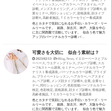
イベートレッスン
,
ヘアカラー
,
ヘアスタイル
,
ペア
診断
,
メンズスタイリング
,
メンズ顔タイプ診断®
,
企
業セミナー
,
同行ショッピング
,
資格講座
,
顔タイプ
診断®
,
高齢者施設
,
ＴＣカラーセラピー養成講座
色とカタチで笑顔になれるお手伝い カラーズ・リー
ルリールです。 姫路、加古川、神戸、大阪を中心
に主に関西圏で活動しています。 似合う色で魅力
アップのパーソナルカラー診断 バ ...
可愛さを大切に 似合う素材は？
2023/02/13
-
Blog
,
News
,
イエローベースとブル
ーベース
,
ウエディングドレス
,
グループ診断
,
スカ
ーフ&ストール講座
,
セミナー
,
パーソナルカラーア
ナリスト養成講座
,
パーソナルカラー診断
,
ブライダ
ル
,
プライベートレッスン
,
ヘアカラー
,
ヘアスタイ
ル
,
ペア診断
,
メンズ顔タイプ診断®
,
企業
,
企業セミ
ナー
,
同行ショッピング
,
色彩技能パーソナルカラー
検定
,
色彩検定
,
資格講座
,
顔タイプ診断®
,
骨格診断
,
高齢者施設
,
ＴＣカラーセラピー養成講座
色とカタチで笑顔になれるお手伝い カラーズ・リー
ルリールです。 姫路、加古川、神戸、大阪を中心
に主に関西圏で活動しています。 似合う色で魅力