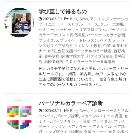
学び直しで得るもの
2023/03/30
-
Blog
,
News
,
アントレプレナーシッ
プ
,
イエローベースとブルーベース
,
グループ診断
,
セミナー
,
ハッピーキャリアプログラム
,
パーソナル
カラーアナリスト養成講座
,
パーソナルカラー診断
,
ブライダル
,
プライベートレッスン
,
ヘアカラー
,
メ
ンズ顔タイプ診断®
,
リカレント教育
,
企業
,
企業セミ
ナー
,
出張
,
色彩技能パーソナルカラー検定
,
色彩検
定
,
資格講座
,
関西学院大学
,
顔タイプ診断®
,
骨格診
断
,
高齢者施設
,
ＴＣカラーセラピー養成講座
色とカタチで笑顔になれるお手伝い カラーズ・リー
ルリールです。 姫路、加古川、神戸、大阪を中心
に主に関西圏で活動しています。 似合う色で魅力
アップのパーソナルカラー診断 バ ...
パーソナルカラーペア診断
2023/03/21
-
Blog
,
News
,
イエローベースとブル
ーベース
,
グループ診断
,
スカーフ&ストール講座
,
セ
ミナー
,
パーソナルカラー診断
,
ブライダル
,
プライ
ベートレッスン
,
ヘアカラー
,
ヘアスタイル
,
ペア診
断
,
メンズ顔タイプ診断®
,
企業セミナー
,
色彩技能パ