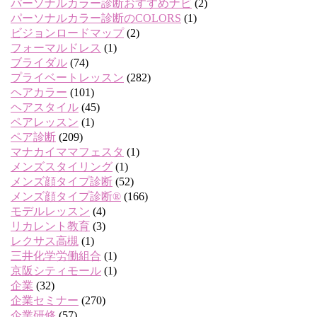
パーソナルカラー診断おすすめナビ
(2)
パーソナルカラー診断のCOLORS
(1)
ビジョンロードマップ
(2)
フォーマルドレス
(1)
ブライダル
(74)
プライベートレッスン
(282)
ヘアカラー
(101)
ヘアスタイル
(45)
ペアレッスン
(1)
ペア診断
(209)
マナカイママフェスタ
(1)
メンズスタイリング
(1)
メンズ顔タイプ診断
(52)
メンズ顔タイプ診断®
(166)
モデルレッスン
(4)
リカレント教育
(3)
レクサス高槻
(1)
三井化学労働組合
(1)
京阪シティモール
(1)
企業
(32)
企業セミナー
(270)
企業研修
(57)