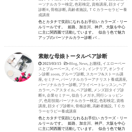
ーソナルカラー検定
,
色彩検定
,
資格講座
,
顔タイプ
診断®
,
骨格診断
,
高齢者施設
,
ＴＣカラーセラピー養
成講座
色とカタチで笑顔になれるお手伝い カラーズ・リー
ルリールです。 姫路、加古川、神戸、大阪を中心
に主に関西圏で活動しています。 似合う色で魅力
アップのパーソナルカラー診断 バ ...
素敵な母娘トータルペア診断
2023/03/15
-
Blog
,
News
,
お雛様
,
イエローベー
スとブルーベース
,
イベント
,
インテリア
,
オンライ
ン診断 zoom
,
グループ診断
,
スカーフ&ストール講
座
,
セミナー
,
パーソナルカラーアナリスト養成講座
,
パーソナルカラー診断
,
プライベートレッスン
,
ヘア
カラー
,
ヘアスタイル
,
ペア診断
,
メンズ顔タイプ診
断®
,
企業セミナー
,
似合うメガネ
,
同行ショッピン
グ
,
色彩技能パーソナルカラー検定
,
色彩検定
,
資格
講座
,
顔タイプ診断®
,
骨格診断
,
高齢者施設
,
ＴＣカ
ラーセラピー養成講座
色とカタチで笑顔になれるお手伝い カラーズ・リー
ルリールです。 姫路、加古川、神戸、大阪を中心
に主に関西圏で活動しています。 似合う色で魅力