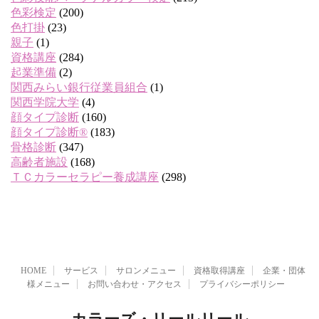
色彩検定
(200)
色打掛
(23)
親子
(1)
資格講座
(284)
起業準備
(2)
関西みらい銀行従業員組合
(1)
関西学院大学
(4)
顔タイプ診断
(160)
顔タイプ診断®
(183)
骨格診断
(347)
高齢者施設
(168)
ＴＣカラーセラピー養成講座
(298)
HOME
サービス
サロンメニュー
資格取得講座
企業・団体
様メニュー
お問い合わせ・アクセス
プライバシーポリシー