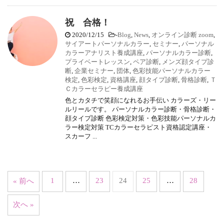
祝 合格！
2020/12/15
-
Blog
,
News
,
オンライン診断 zoom
,
サイアートパーソナルカラー
,
セミナー
,
パーソナル
カラーアナリスト養成講座
,
パーソナルカラー診断
,
プライベートレッスン
,
ペア診断
,
メンズ顔タイプ診
断
,
企業セミナー
,
団体
,
色彩技能パーソナルカラー
検定
,
色彩検定
,
資格講座
,
顔タイプ診断
,
骨格診断
,
Ｔ
Ｃカラーセラピー養成講座
色とカタチで笑顔になれるお手伝い カラーズ・リー
ルリールです。 パーソナルカラー診断・骨格診断・
顔タイプ診断 色彩検定対策・色彩技能パーソナルカ
ラー検定対策 TCカラーセラピスト資格認定講座・
スカーフ ...
1
…
23
24
25
…
28
« 前へ
次へ »