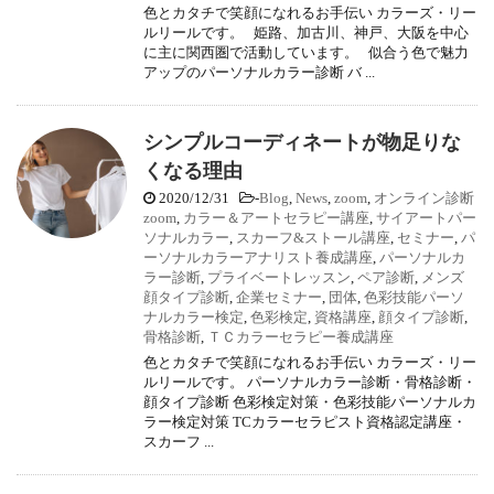
色とカタチで笑顔になれるお手伝い カラーズ・リー
ルリールです。 姫路、加古川、神戸、大阪を中心
に主に関西圏で活動しています。 似合う色で魅力
アップのパーソナルカラー診断 バ ...
シンプルコーディネートが物足りな
くなる理由
2020/12/31
-
Blog
,
News
,
zoom
,
オンライン診断
zoom
,
カラー＆アートセラピー講座
,
サイアートパー
ソナルカラー
,
スカーフ&ストール講座
,
セミナー
,
パ
ーソナルカラーアナリスト養成講座
,
パーソナルカ
ラー診断
,
プライベートレッスン
,
ペア診断
,
メンズ
顔タイプ診断
,
企業セミナー
,
団体
,
色彩技能パーソ
ナルカラー検定
,
色彩検定
,
資格講座
,
顔タイプ診断
,
骨格診断
,
ＴＣカラーセラピー養成講座
色とカタチで笑顔になれるお手伝い カラーズ・リー
ルリールです。 パーソナルカラー診断・骨格診断・
顔タイプ診断 色彩検定対策・色彩技能パーソナルカ
ラー検定対策 TCカラーセラピスト資格認定講座・
スカーフ ...