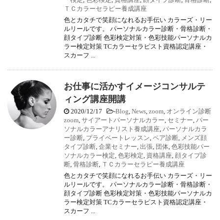
ＴＣカラーセラピー養成講座
色とカタチで笑顔になれるお手伝い カラーズ・リー
ルリールです。 パーソナルカラー診断・骨格診断・
顔タイプ診断 色彩検定対策・色彩技能パーソナルカ
ラー検定対策 TCカラーセラピスト資格認定講座・
スカーフ ...
お仕事に活かすイメージコンサルテ
ィング講座開講
2020/12/17
-
Blog
,
News
,
zoom
,
オンライン診断
zoom
,
サイアートパーソナルカラー
,
セミナー
,
パー
ソナルカラーアナリスト養成講座
,
パーソナルカラ
ー診断
,
プライベートレッスン
,
ペア診断
,
メンズ顔
タイプ診断
,
企業セミナー
,
出張
,
団体
,
色彩技能パー
ソナルカラー検定
,
色彩検定
,
資格講座
,
顔タイプ診
断
,
骨格診断
,
ＴＣカラーセラピー養成講座
色とカタチで笑顔になれるお手伝い カラーズ・リー
ルリールです。 パーソナルカラー診断・骨格診断・
顔タイプ診断 色彩検定対策・色彩技能パーソナルカ
ラー検定対策 TCカラーセラピスト資格認定講座・
スカーフ ...