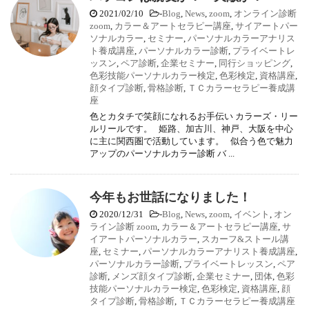
2021/02/10
-
Blog
,
News
,
zoom
,
オンライン診断
zoom
,
カラー＆アートセラピー講座
,
サイアートパー
ソナルカラー
,
セミナー
,
パーソナルカラーアナリス
ト養成講座
,
パーソナルカラー診断
,
プライベートレ
ッスン
,
ペア診断
,
企業セミナー
,
同行ショッピング
,
色彩技能パーソナルカラー検定
,
色彩検定
,
資格講座
,
顔タイプ診断
,
骨格診断
,
ＴＣカラーセラピー養成講
座
色とカタチで笑顔になれるお手伝い カラーズ・リー
ルリールです。 姫路、加古川、神戸、大阪を中心
に主に関西圏で活動しています。 似合う色で魅力
アップのパーソナルカラー診断 バ ...
今年もお世話になりました！
2020/12/31
-
Blog
,
News
,
zoom
,
イベント
,
オン
ライン診断 zoom
,
カラー＆アートセラピー講座
,
サ
イアートパーソナルカラー
,
スカーフ&ストール講
座
,
セミナー
,
パーソナルカラーアナリスト養成講座
,
パーソナルカラー診断
,
プライベートレッスン
,
ペア
診断
,
メンズ顔タイプ診断
,
企業セミナー
,
団体
,
色彩
技能パーソナルカラー検定
,
色彩検定
,
資格講座
,
顔
タイプ診断
,
骨格診断
,
ＴＣカラーセラピー養成講座