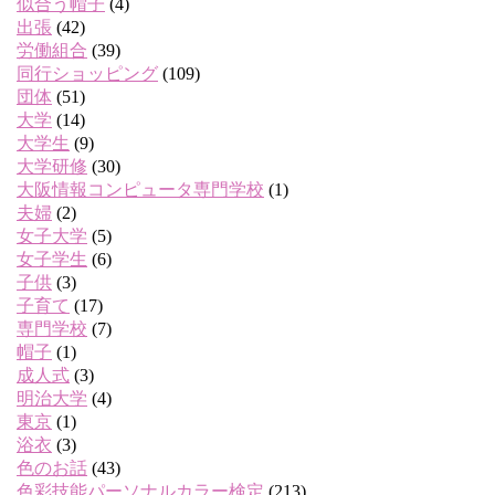
似合う帽子
(4)
出張
(42)
労働組合
(39)
同行ショッピング
(109)
団体
(51)
大学
(14)
大学生
(9)
大学研修
(30)
大阪情報コンピュータ専門学校
(1)
夫婦
(2)
女子大学
(5)
女子学生
(6)
子供
(3)
子育て
(17)
専門学校
(7)
帽子
(1)
成人式
(3)
明治大学
(4)
東京
(1)
浴衣
(3)
色のお話
(43)
色彩技能パーソナルカラー検定
(213)