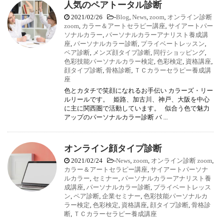
人気のペアトータル診断
2021/02/26
-
Blog
,
News
,
zoom
,
オンライン診断
zoom
,
カラー＆アートセラピー講座
,
サイアートパー
ソナルカラー
,
パーソナルカラーアナリスト養成講
座
,
パーソナルカラー診断
,
プライベートレッスン
,
ペア診断
,
メンズ顔タイプ診断
,
同行ショッピング
,
色彩技能パーソナルカラー検定
,
色彩検定
,
資格講座
,
顔タイプ診断
,
骨格診断
,
ＴＣカラーセラピー養成講
座
色とカタチで笑顔になれるお手伝い カラーズ・リー
ルリールです。 姫路、加古川、神戸、大阪を中心
に主に関西圏で活動しています。 似合う色で魅力
アップのパーソナルカラー診断 バ ...
オンライン顔タイプ診断
2021/02/24
-
News
,
zoom
,
オンライン診断 zoom
,
カラー＆アートセラピー講座
,
サイアートパーソナ
ルカラー
,
セミナー
,
パーソナルカラーアナリスト養
成講座
,
パーソナルカラー診断
,
プライベートレッス
ン
,
ペア診断
,
企業セミナー
,
色彩技能パーソナルカ
ラー検定
,
色彩検定
,
資格講座
,
顔タイプ診断
,
骨格診
断
,
ＴＣカラーセラピー養成講座