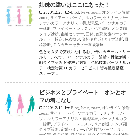
姉妹の違いはここにあった！
2020/12/23
-
Blog
,
News
,
zoom
,
オンライン診断
zoom
,
サイアートパーソナルカラー
,
セミナー
,
パー
ソナルカラーアナリスト養成講座
,
パーソナルカラ
ー診断
,
プライベートレッスン
,
ペア診断
,
メンズ顔
タイプ診断
,
企業セミナー
,
団体
,
色彩技能パーソナ
ルカラー検定
,
色彩検定
,
資格講座
,
顔タイプ診断
,
骨
格診断
,
ＴＣカラーセラピー養成講座
色とカタチで笑顔になれるお手伝い カラーズ・リー
ルリールです。 パーソナルカラー診断・骨格診断・
顔タイプ診断 色彩検定対策・色彩技能パーソナルカ
ラー検定対策 TCカラーセラピスト資格認定講座・
スカーフ ...
ビジネスとプライベート オンとオ
フの着こなし
2020/12/19
-
Blog
,
News
,
zoom
,
オンライン診断
zoom
,
サイアートパーソナルカラー
,
セミナー
,
パー
ソナルカラーアナリスト養成講座
,
パーソナルカラ
ー診断
,
プライベートレッスン
,
ペア診断
,
メンズ顔
タイプ診断
,
企業セミナー
,
色彩技能パーソナルカラ
ー検定
,
色彩検定
,
資格講座
,
顔タイプ診断
,
骨格診断
,