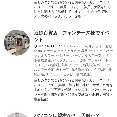
色とカタチで笑顔になれるお手伝い カラーズ・リー
ルリールです。 姫路、加古川、神戸、大阪を中心
に主に関西圏で活動しています。 似合う色で魅力
アップのパーソナルカラー診断 バ ...
近鉄百貨店 フォンテーヌ様でイベ
ント
2021/02/11
-
Blog
,
News
,
zoom
,
オンライン診断
zoom
,
カラー＆アートセラピー講座
,
サイアートパー
ソナルカラー
,
セミナー
,
パーソナルカラーアナリス
ト養成講座
,
パーソナルカラー診断
,
プライベートレ
ッスン
,
ペア診断
,
企業セミナー
,
色彩技能パーソナ
ルカラー検定
,
色彩検定
,
資格講座
,
顔タイプ診断
,
骨
格診断
,
ＴＣカラーセラピー養成講座
色とカタチで笑顔になれるお手伝い カラーズ・リー
ルリールです。 姫路、加古川、神戸、大阪、京都を
中心に主に関西圏で活動しています。 パーソナルカ
ラー診断・骨格診断・顔タイプ診断 色彩検定対策・
色彩技能 ...
パソコンは親友か？ 天敵か？