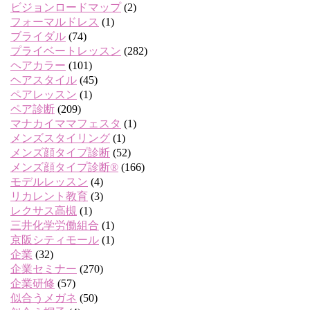
ビジョンロードマップ
(2)
フォーマルドレス
(1)
ブライダル
(74)
プライベートレッスン
(282)
ヘアカラー
(101)
ヘアスタイル
(45)
ペアレッスン
(1)
ペア診断
(209)
マナカイママフェスタ
(1)
メンズスタイリング
(1)
メンズ顔タイプ診断
(52)
メンズ顔タイプ診断®
(166)
モデルレッスン
(4)
リカレント教育
(3)
レクサス高槻
(1)
三井化学労働組合
(1)
京阪シティモール
(1)
企業
(32)
企業セミナー
(270)
企業研修
(57)
似合うメガネ
(50)