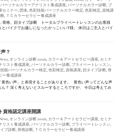
,
パーソナルカラーアナリスト養成講座
,
パーソナルカラー診断
,
プ
業セミナー
,
団体
,
色彩技能パーソナルカラー検定
,
色彩検定
,
資格講
診断
,
ＴＣカラーセラピー養成講座
, 骨格、顔タイプ診断 トータルプライベートレッスンのお客様
っそうとバイクでお越しになったかっこいいT様。 休日はご主人とバイ
な声？
News
,
オンライン診断 zoom
,
カラー＆アートセラピー講座
,
セミナ
ナリスト養成講座
,
パーソナルカラー診断
,
プライベートレッスン
,
彩技能パーソナルカラー検定
,
色彩検定
,
資格講座
,
顔タイプ診断
,
骨
ピー養成講座
「黄色い声」と表現することがあります。 黄色い声ってどんな声
なん？ 深く考えないとスルーするところですが、 今日は考えてみ
ト資格認定講座開講
News
,
オンライン診断 zoom
,
カラー＆アートセラピー講座
,
セミナ
ナリスト養成講座
,
パーソナルカラー診断
,
プライベートレッスン
,
タイプ診断
,
骨格診断
,
ＴＣカラーセラピー養成講座