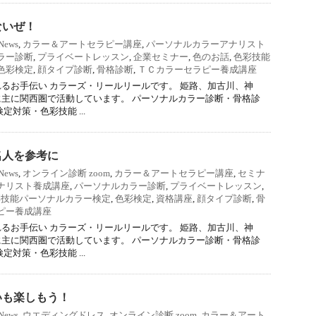
ないぜ！
News
,
カラー＆アートセラピー講座
,
パーソナルカラーアナリスト
ラー診断
,
プライベートレッスン
,
企業セミナー
,
色のお話
,
色彩技能
色彩検定
,
顔タイプ診断
,
骨格診断
,
ＴＣカラーセラピー養成講座
るお手伝い カラーズ・リールリールです。 姫路、加古川、神
主に関西圏で活動しています。 パーソナルカラー診断・骨格診
定対策・色彩技能 ...
名人を参考に
News
,
オンライン診断 zoom
,
カラー＆アートセラピー講座
,
セミナ
ナリスト養成講座
,
パーソナルカラー診断
,
プライベートレッスン
,
彩技能パーソナルカラー検定
,
色彩検定
,
資格講座
,
顔タイプ診断
,
骨
ピー養成講座
るお手伝い カラーズ・リールリールです。 姫路、加古川、神
主に関西圏で活動しています。 パーソナルカラー診断・骨格診
定対策・色彩技能 ...
いも楽しもう！
News
,
ウエディングドレス
,
オンライン診断 zoom
,
カラー＆アート