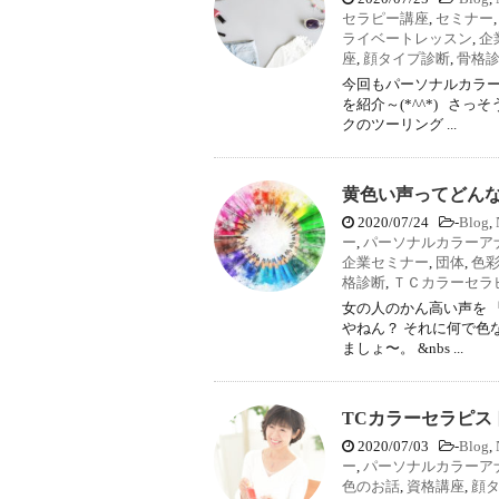
セラピー講座
,
セミナー
ライベートレッスン
,
企
座
,
顔タイプ診断
,
骨格
今回もパーソナルカラー
を紹介～(*^^*) さ
クのツーリング ...
黄色い声ってどん
2020/07/24
-
Blog
,
ー
,
パーソナルカラーア
企業セミナー
,
団体
,
色
格診断
,
ＴＣカラーセラ
女の人のかん高い声を 
やねん？ それに何で色
ましょ〜。 &nbs ...
TCカラーセラピス
2020/07/03
-
Blog
,
ー
,
パーソナルカラーア
色のお話
,
資格講座
,
顔