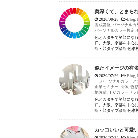
奥深くて、とまら
2020/08/28
-
Blog
,
養成講座
,
パーソナルカ
パーソナルカラー検定
,
色とカタチで笑顔になれ
戸、大阪、京都を中心に
断・顔タイプ診断 色彩検
似たイメージの有
2020/07/26
-
Blog
,
ー
,
パーソナルカラーア
企業セミナー
,
団体
,
色
格診断
,
ＴＣカラーセラ
色とカタチで笑顔になれ
戸、大阪、京都を中心に
断・顔タイプ診断 色彩検
カッコいいと可愛
2020/07/25
-
Blog
,