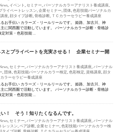
News
,
イベント
,
セミナー
,
パーソナルカラーアナリスト養成講座
,
プライベートレッスン
,
企業セミナー
,
団体
,
色彩技能パーソナルカ
格講座
,
顔タイプ診断
,
骨格診断
,
ＴＣカラーセラピー養成講座
るお手伝い カラーズ・リールリールです。 姫路、加古川、神
主に関西圏で活動しています。 パーソナルカラー診断・骨格診
定対策・色彩技能 ...
ネスとプライベートを充実させる！ 企業セミナー開
News
,
セミナー
,
パーソナルカラーアナリスト養成講座
,
パーソナル
ー
,
団体
,
色彩技能パーソナルカラー検定
,
色彩検定
,
資格講座
,
顔タ
Ｃカラーセラピー養成講座
るお手伝い カラーズ・リールリールです。 姫路、加古川、神
主に関西圏で活動しています。 パーソナルカラー診断・骨格診
定対策・色彩技能 ...
たい！ そう！知りたくなるんです。
News
,
セミナー
,
パーソナルカラーアナリスト養成講座
,
パーソナル
トレッスン
,
ペア診断
,
企業セミナー
,
色彩技能パーソナルカラー検
顔タイプ診断
,
骨格診断
,
ＴＣカラーセラピー養成講座