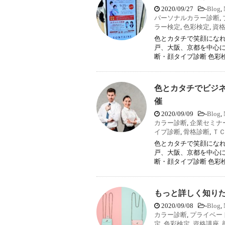
2020/09/27
-
Blog
,
パーソナルカラー診断
,
ラー検定
,
色彩検定
,
資
色とカタチで笑顔になれ
戸、大阪、京都を中心に
断・顔タイプ診断 色彩検
色とカタチでビジ
催
2020/09/09
-
Blog
,
カラー診断
,
企業セミナ
イプ診断
,
骨格診断
,
Ｔ
色とカタチで笑顔になれ
戸、大阪、京都を中心に
断・顔タイプ診断 色彩検
もっと詳しく知り
2020/09/08
-
Blog
,
カラー診断
,
プライベー
定
,
色彩検定
,
資格講座
,