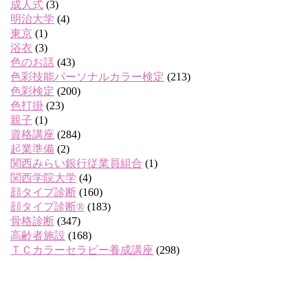
成人式
(3)
明治大学
(4)
東京
(1)
浴衣
(3)
色のお話
(43)
色彩技能パーソナルカラー検定
(213)
色彩検定
(200)
色打掛
(23)
親子
(1)
資格講座
(284)
起業準備
(2)
関西みらい銀行従業員組合
(1)
関西学院大学
(4)
顔タイプ診断
(160)
顔タイプ診断®
(183)
骨格診断
(347)
高齢者施設
(168)
ＴＣカラーセラピー養成講座
(298)