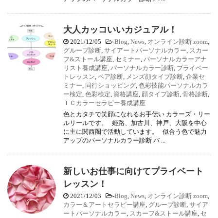
大人カッコいいカジュアル！
2021/12/05
-
Blog
,
News
,
オンライン診断 zoom
,
グループ診断
,
サイアートパーソナルカラー
,
スカー
フ&ストール講座
,
セミナー
,
パーソナルカラーアナ
リスト養成講座
,
パーソナルカラー診断
,
プライベー
トレッスン
,
ペア診断
,
メンズ顔タイプ診断
,
企業セ
ミナー
,
同行ショッピング
,
色彩技能パーソナルカラ
ー検定
,
色彩検定
,
資格講座
,
顔タイプ診断
,
骨格診断
,
ＴＣカラーセラピー養成講座
色とカタチで笑顔になれるお手伝い カラーズ・リー
ルリールです。 姫路、加古川、神戸、大阪を中心
に主に関西圏で活動しています。 似合う色で魅力
アップのパーソナルカラー診断 バ ...
新しいお仕事に向けてプライベート
レッスン！
2021/12/03
-
Blog
,
News
,
オンライン診断 zoom
,
カラー＆アートセラピー講座
,
グループ診断
,
サイア
ートパーソナルカラー
,
スカーフ&ストール講座
,
セ