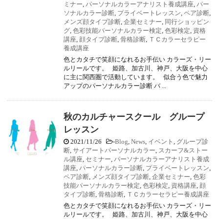
ミナー
,
パーソナルカラーアナリスト養成講座
,
パー
ソナルカラー診断
,
プライベートレッスン
,
ペア診断
,
メンズ顔タイプ診断
,
企業セミナー
,
同行ショッピン
グ
,
色彩技能パーソナルカラー検定
,
色彩検定
,
資格
講座
,
顔タイプ診断
,
骨格診断
,
ＴＣカラーセラピー
養成講座
色とカタチで笑顔になれるお手伝い カラーズ・リー
ルリールです。 姫路、加古川、神戸、大阪を中心
に主に関西圏で活動しています。 似合う色で魅力
アップのパーソナルカラー診断 バ ...
秋のカルチャースクール グループ
レッスン
2021/11/26
-
Blog
,
News
,
イベント
,
グループ診
断
,
サイアートパーソナルカラー
,
スカーフ&ストー
ル講座
,
セミナー
,
パーソナルカラーアナリスト養成
講座
,
パーソナルカラー診断
,
プライベートレッスン
,
ペア診断
,
メンズ顔タイプ診断
,
企業セミナー
,
色彩
技能パーソナルカラー検定
,
色彩検定
,
資格講座
,
顔
タイプ診断
,
骨格診断
,
ＴＣカラーセラピー養成講座
色とカタチで笑顔になれるお手伝い カラーズ・リー
ルリールです。 姫路、加古川、神戸、大阪を中心