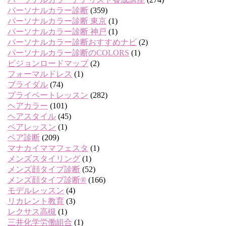
パーソナルカラー診断
(359)
パーソナルカラー診断 東京
(1)
パーソナルカラー診断 神戸
(1)
パーソナルカラー診断おすすめナビ
(2)
パーソナルカラー診断のCOLORS
(1)
ビジョンロードマップ
(2)
フォーマルドレス
(1)
ブライダル
(74)
プライベートレッスン
(282)
ヘアカラー
(101)
ヘアスタイル
(45)
ペアレッスン
(1)
ペア診断
(209)
マナカイママフェスタ
(1)
メンズスタイリング
(1)
メンズ顔タイプ診断
(52)
メンズ顔タイプ診断®
(166)
モデルレッスン
(4)
リカレント教育
(3)
レクサス高槻
(1)
三井化学労働組合
(1)