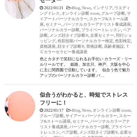
セーター
2022/01/21
-
Blog
,
News
,
インテリア
,
ウエディ
ングドレス
,
オンライン診断 zoom
,
グループ診断
,
サ
イアートパーソナルカラー
,
スカーフ&ストール講
座
,
セミナー
,
パーソナルカラーアナリスト養成講座
,
パーソナルカラー診断
,
プライベートレッスン
,
ペア
診断
,
メンズ顔タイプ診断®
,
企業セミナー
,
同行ショ
ッピング
,
色彩技能パーソナルカラー検定
,
色彩検定
,
資格講座
,
顔タイプ診断®
,
骨格診断
,
高齢者施設
,
Ｔ
Ｃカラーセラピー養成講座
色とカタチで笑顔になれるお手伝い カラーズ・リー
ルリールです。 姫路、加古川、神戸、大阪を中心
に主に関西圏で活動しています。 似合う色で魅力
アップのパーソナルカラー診断 バ ...
似合うがわかると、時短でストレス
フリーに！
2022/01/17
-
Blog
,
News
,
オンライン診断 zoom
,
グループ診断
,
サイアートパーソナルカラー
,
スカー
フ&ストール講座
,
セミナー
,
パーソナルカラーアナ
リスト養成講座
,
パーソナルカラー診断
,
プライベー
トレッスン
,
ペア診断
,
メンズ顔タイプ診断®
,
企業セ