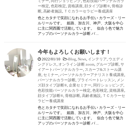
ミナー
,
同行ショッピング
,
色彩技能パーソナルカラ
ー検定
,
色彩検定
,
資格講座
,
顔タイプ診断®
,
骨格診
断
,
高齢者施設
,
ＴＣカラーセラピー養成講座
色とカタチで笑顔になれるお手伝い カラーズ・リー
ルリールです。 姫路、加古川、神戸、大阪を中心
に主に関西圏で活動しています。 似合う色で魅力
アップのパーソナルカラー診断 バ ...
今年もよろしくお願いします！
2022/01/10
-
Blog
,
News
,
インテリア
,
ウエディ
ングドレス
,
オンライン診断 zoom
,
グループ診断
,
サ
イアートパーソナルカラー
,
スカーフ&ストール講
座
,
セミナー
,
パーソナルカラーアナリスト養成講座
,
パーソナルカラー診断
,
プライベートレッスン
,
メン
ズ顔タイプ診断®
,
企業セミナー
,
同行ショッピング
,
色彩技能パーソナルカラー検定
,
色彩検定
,
資格講座
,
顔タイプ診断®
,
骨格診断
,
高齢者施設
,
ＴＣカラーセ
ラピー養成講座
色とカタチで笑顔になれるお手伝い カラーズ・リー
ルリールです。 姫路、加古川、神戸、大阪を中心
に主に関西圏で活動しています。 似合う色で魅力
アップのパーソナルカラー診断 バ ...