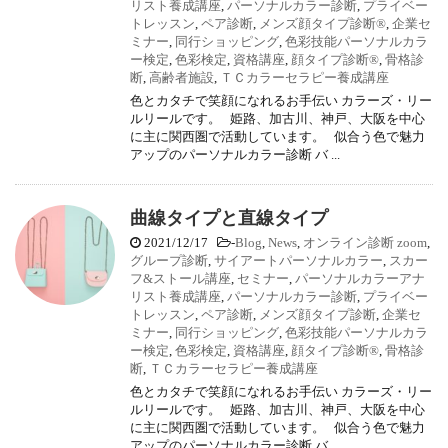
リスト養成講座
,
パーソナルカラー診断
,
プライベー
トレッスン
,
ペア診断
,
メンズ顔タイプ診断®
,
企業セ
ミナー
,
同行ショッピング
,
色彩技能パーソナルカラ
ー検定
,
色彩検定
,
資格講座
,
顔タイプ診断®
,
骨格診
断
,
高齢者施設
,
ＴＣカラーセラピー養成講座
色とカタチで笑顔になれるお手伝い カラーズ・リー
ルリールです。 姫路、加古川、神戸、大阪を中心
に主に関西圏で活動しています。 似合う色で魅力
アップのパーソナルカラー診断 バ ...
曲線タイプと直線タイプ
2021/12/17
-
Blog
,
News
,
オンライン診断 zoom
,
グループ診断
,
サイアートパーソナルカラー
,
スカー
フ&ストール講座
,
セミナー
,
パーソナルカラーアナ
リスト養成講座
,
パーソナルカラー診断
,
プライベー
トレッスン
,
ペア診断
,
メンズ顔タイプ診断
,
企業セ
ミナー
,
同行ショッピング
,
色彩技能パーソナルカラ
ー検定
,
色彩検定
,
資格講座
,
顔タイプ診断®
,
骨格診
断
,
ＴＣカラーセラピー養成講座
色とカタチで笑顔になれるお手伝い カラーズ・リー
ルリールです。 姫路、加古川、神戸、大阪を中心
に主に関西圏で活動しています。 似合う色で魅力
アップのパーソナルカラー診断 バ ...