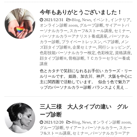
今年もありがとうございました！
2021/12/31
-
Blog
,
News
,
イベント
,
インテリア
,
オンライン診断 zoom
,
グループ診断
,
サイアートパ
ーソナルカラー
,
スカーフ&ストール講座
,
セミナー
,
パーソナルカラーアナリスト養成講座
,
パーソナル
カラー診断
,
プライベートレッスン
,
ペア診断
,
メン
ズ顔タイプ診断®
,
企業セミナー
,
同行ショッピング
,
色彩技能パーソナルカラー検定
,
色彩検定
,
資格講座
,
顔タイプ診断®
,
骨格診断
,
ＴＣカラーセラピー養成
講座
色とカタチで笑顔になれるお手伝い カラーズ・リー
ルリールです。 姫路、加古川、神戸、大阪を中心に
主に関西圏で活動しています。 似合う色で魅力ア
ップのパーソナルカラー診断 バランスよく見え ...
三人三様 大人タイプの違い グル
ープ診断
2021/12/20
-
Blog
,
News
,
オンライン診断 zoom
,
グループ診断
,
サイアートパーソナルカラー
,
スカー
フ&ストール講座
,
セミナー
,
パーソナルカラーアナ