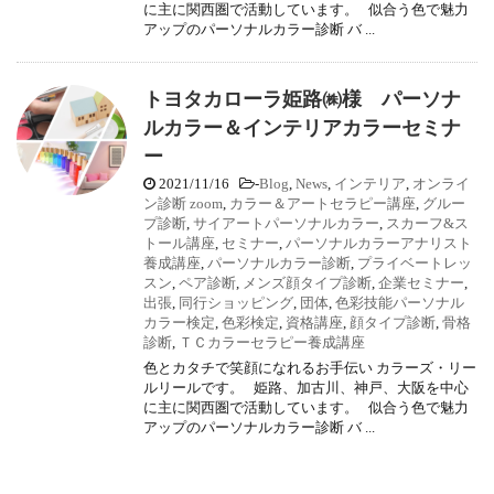
に主に関西圏で活動しています。 似合う色で魅力
アップのパーソナルカラー診断 バ ...
トヨタカローラ姫路㈱様 パーソナ
ルカラー＆インテリアカラーセミナ
ー
2021/11/16
-
Blog
,
News
,
インテリア
,
オンライ
ン診断 zoom
,
カラー＆アートセラピー講座
,
グルー
プ診断
,
サイアートパーソナルカラー
,
スカーフ&ス
トール講座
,
セミナー
,
パーソナルカラーアナリスト
養成講座
,
パーソナルカラー診断
,
プライベートレッ
スン
,
ペア診断
,
メンズ顔タイプ診断
,
企業セミナー
,
出張
,
同行ショッピング
,
団体
,
色彩技能パーソナル
カラー検定
,
色彩検定
,
資格講座
,
顔タイプ診断
,
骨格
診断
,
ＴＣカラーセラピー養成講座
色とカタチで笑顔になれるお手伝い カラーズ・リー
ルリールです。 姫路、加古川、神戸、大阪を中心
に主に関西圏で活動しています。 似合う色で魅力
アップのパーソナルカラー診断 バ ...