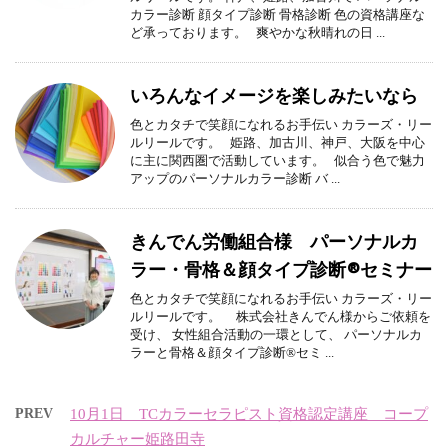
カラー診断 顔タイプ診断 骨格診断 色の資格講座な
ど承っております。 爽やかな秋晴れの日 ...
いろんなイメージを楽しみたいなら
色とカタチで笑顔になれるお手伝い カラーズ・リー
ルリールです。 姫路、加古川、神戸、大阪を中心
に主に関西圏で活動しています。 似合う色で魅力
アップのパーソナルカラー診断 バ ...
きんでん労働組合様 パーソナルカ
ラー・骨格＆顔タイプ診断®セミナー
色とカタチで笑顔になれるお手伝い カラーズ・リー
ルリールです。 株式会社きんでん様からご依頼を
受け、 女性組合活動の一環として、 パーソナルカ
ラーと骨格＆顔タイプ診断®セミ ...
PREV
10月1日 TCカラーセラピスト資格認定講座 コープ
カルチャー姫路田寺