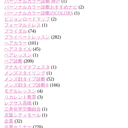
パーソナルカラー診断 神戸
(1)
パーソナルカラー診断おすすめナビ
(2)
パーソナルカラー診断のCOLORS
(1)
ビジョンロードマップ
(2)
フォーマルドレス
(1)
ブライダル
(74)
プライベートレッスン
(282)
ヘアカラー
(101)
ヘアスタイル
(45)
ペアレッスン
(1)
ペア診断
(209)
マナカイママフェスタ
(1)
メンズスタイリング
(1)
メンズ顔タイプ診断
(52)
メンズ顔タイプ診断®
(166)
モデルレッスン
(4)
リカレント教育
(3)
レクサス高槻
(1)
三井化学労働組合
(1)
京阪シティモール
(1)
企業
(32)
企業セミナー
(270)