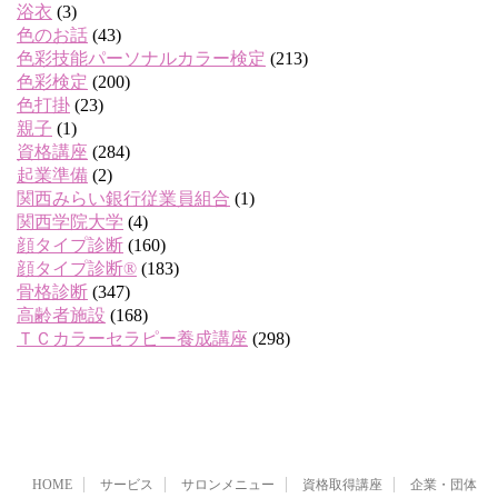
浴衣
(3)
色のお話
(43)
色彩技能パーソナルカラー検定
(213)
色彩検定
(200)
色打掛
(23)
親子
(1)
資格講座
(284)
起業準備
(2)
関西みらい銀行従業員組合
(1)
関西学院大学
(4)
顔タイプ診断
(160)
顔タイプ診断®
(183)
骨格診断
(347)
高齢者施設
(168)
ＴＣカラーセラピー養成講座
(298)
HOME
サービス
サロンメニュー
資格取得講座
企業・団体