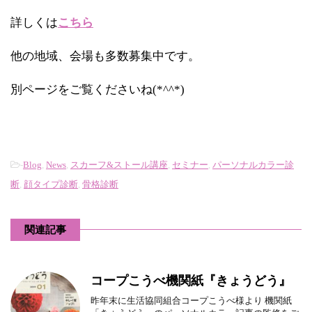
詳しくは
こちら
他の地域、会場も多数募集中です。
別ページをご覧くださいね(*^^*)
-
Blog
,
News
,
スカーフ&ストール講座
,
セミナー
,
パーソナルカラー診
断
,
顔タイプ診断
,
骨格診断
関連記事
コープこうべ機関紙『きょうどう』
昨年末に生活協同組合コープこうべ様より 機関紙