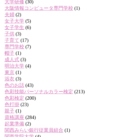
大学研修
(30)
大阪情報コンピュータ専門学校
(1)
夫婦
(2)
女子大学
(5)
女子学生
(6)
子供
(3)
子育て
(17)
専門学校
(7)
帽子
(1)
成人式
(3)
明治大学
(4)
東京
(1)
浴衣
(3)
色のお話
(43)
色彩技能パーソナルカラー検定
(213)
色彩検定
(200)
色打掛
(23)
親子
(1)
資格講座
(284)
起業準備
(2)
関西みらい銀行従業員組合
(1)
関西学院大学
(4)