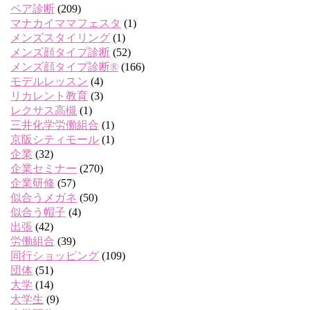
ペア診断
(209)
マナカイママフェスタ
(1)
メンズスタイリング
(1)
メンズ顔タイプ診断
(52)
メンズ顔タイプ診断®
(166)
モデルレッスン
(4)
リカレント教育
(3)
レクサス高槻
(1)
三井化学労働組合
(1)
京阪シティモール
(1)
企業
(32)
企業セミナー
(270)
企業研修
(57)
似合うメガネ
(50)
似合う帽子
(4)
出張
(42)
労働組合
(39)
同行ショッピング
(109)
団体
(51)
大学
(14)
大学生
(9)