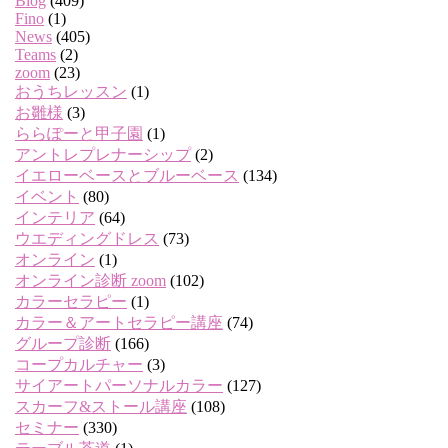
Blog
(409)
Fino
(1)
News
(405)
Teams
(2)
zoom
(23)
おうちレッスン
(1)
お雛様
(3)
ららぽーと甲子園
(1)
アントレプレナーシップ
(2)
イエローベースとブルーベース
(134)
イベント
(80)
インテリア
(64)
ウエディングドレス
(73)
オンライン
(1)
オンライン診断 zoom
(102)
カラーセラピー
(1)
カラー＆アートセラピー講座
(74)
グループ診断
(166)
コープカルチャー
(3)
サイアートパーソナルカラー
(127)
スカーフ&ストール講座
(108)
セミナー
(330)