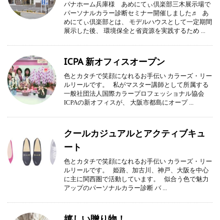
パナホーム兵庫様 あめにてぃ倶楽部三木展示場で
パーソナルカラー診断セミナー開催しました♬ あ
めにてぃ倶楽部とは、 モデルハウスとして一定期間
展示した後、 環境保全と省資源を実践するため ...
ICPA 新オフィスオープン
色とカタチで笑顔になれるお手伝い カラーズ・リー
ルリールです。 私がマスター講師として所属する
一般社団法人国際カラープロフェッショナル協会
ICPAの新オフィスが、 大阪市都島にオープ ...
クールカジュアルとアクティブキュ
ート
色とカタチで笑顔になれるお手伝い カラーズ・リー
ルリールです。 姫路、加古川、神戸、大阪を中心
に主に関西圏で活動しています。 似合う色で魅力
アップのパーソナルカラー診断 バ ...
嬉しい贈り物！