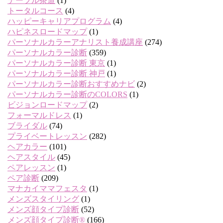
テーブル茶道
(1)
トータルコース
(4)
ハッピーキャリアプログラム
(4)
ハピネスロードマップ
(1)
パーソナルカラーアナリスト養成講座
(274)
パーソナルカラー診断
(359)
パーソナルカラー診断 東京
(1)
パーソナルカラー診断 神戸
(1)
パーソナルカラー診断おすすめナビ
(2)
パーソナルカラー診断のCOLORS
(1)
ビジョンロードマップ
(2)
フォーマルドレス
(1)
ブライダル
(74)
プライベートレッスン
(282)
ヘアカラー
(101)
ヘアスタイル
(45)
ペアレッスン
(1)
ペア診断
(209)
マナカイママフェスタ
(1)
メンズスタイリング
(1)
メンズ顔タイプ診断
(52)
メンズ顔タイプ診断®
(166)