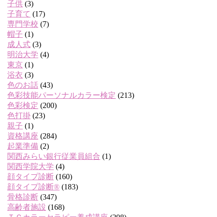
子供
(3)
子育て
(17)
専門学校
(7)
帽子
(1)
成人式
(3)
明治大学
(4)
東京
(1)
浴衣
(3)
色のお話
(43)
色彩技能パーソナルカラー検定
(213)
色彩検定
(200)
色打掛
(23)
親子
(1)
資格講座
(284)
起業準備
(2)
関西みらい銀行従業員組合
(1)
関西学院大学
(4)
顔タイプ診断
(160)
顔タイプ診断®
(183)
骨格診断
(347)
高齢者施設
(168)