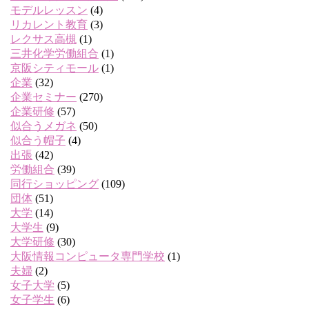
モデルレッスン
(4)
リカレント教育
(3)
レクサス高槻
(1)
三井化学労働組合
(1)
京阪シティモール
(1)
企業
(32)
企業セミナー
(270)
企業研修
(57)
似合うメガネ
(50)
似合う帽子
(4)
出張
(42)
労働組合
(39)
同行ショッピング
(109)
団体
(51)
大学
(14)
大学生
(9)
大学研修
(30)
大阪情報コンピュータ専門学校
(1)
夫婦
(2)
女子大学
(5)
女子学生
(6)