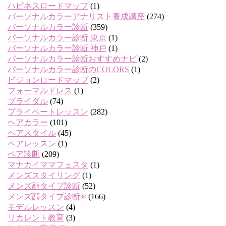
ハピネスロードマップ
(1)
パーソナルカラーアナリスト養成講座
(274)
パーソナルカラー診断
(359)
パーソナルカラー診断 東京
(1)
パーソナルカラー診断 神戸
(1)
パーソナルカラー診断おすすめナビ
(2)
パーソナルカラー診断のCOLORS
(1)
ビジョンロードマップ
(2)
フォーマルドレス
(1)
ブライダル
(74)
プライベートレッスン
(282)
ヘアカラー
(101)
ヘアスタイル
(45)
ペアレッスン
(1)
ペア診断
(209)
マナカイママフェスタ
(1)
メンズスタイリング
(1)
メンズ顔タイプ診断
(52)
メンズ顔タイプ診断®
(166)
モデルレッスン
(4)
リカレント教育
(3)