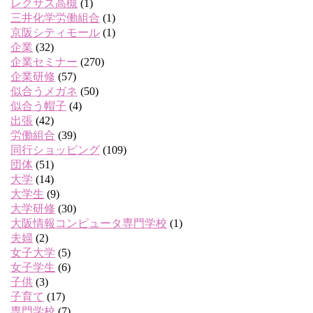
レクサス高槻
(1)
三井化学労働組合
(1)
京阪シティモール
(1)
企業
(32)
企業セミナー
(270)
企業研修
(57)
似合うメガネ
(50)
似合う帽子
(4)
出張
(42)
労働組合
(39)
同行ショッピング
(109)
団体
(51)
大学
(14)
大学生
(9)
大学研修
(30)
大阪情報コンピュータ専門学校
(1)
夫婦
(2)
女子大学
(5)
女子学生
(6)
子供
(3)
子育て
(17)
専門学校
(7)