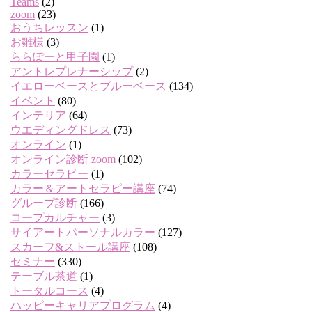
Teams
(2)
zoom
(23)
おうちレッスン
(1)
お雛様
(3)
ららぽーと甲子園
(1)
アントレプレナーシップ
(2)
イエローベースとブルーベース
(134)
イベント
(80)
インテリア
(64)
ウエディングドレス
(73)
オンライン
(1)
オンライン診断 zoom
(102)
カラーセラピー
(1)
カラー＆アートセラピー講座
(74)
グループ診断
(166)
コープカルチャー
(3)
サイアートパーソナルカラー
(127)
スカーフ&ストール講座
(108)
セミナー
(330)
テーブル茶道
(1)
トータルコース
(4)
ハッピーキャリアプログラム
(4)