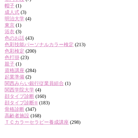
帽子
(1)
成人式
(3)
明治大学
(4)
東京
(1)
浴衣
(3)
色のお話
(43)
色彩技能パーソナルカラー検定
(213)
色彩検定
(200)
色打掛
(23)
親子
(1)
資格講座
(284)
起業準備
(2)
関西みらい銀行従業員組合
(1)
関西学院大学
(4)
顔タイプ診断
(160)
顔タイプ診断®
(183)
骨格診断
(347)
高齢者施設
(168)
ＴＣカラーセラピー養成講座
(298)