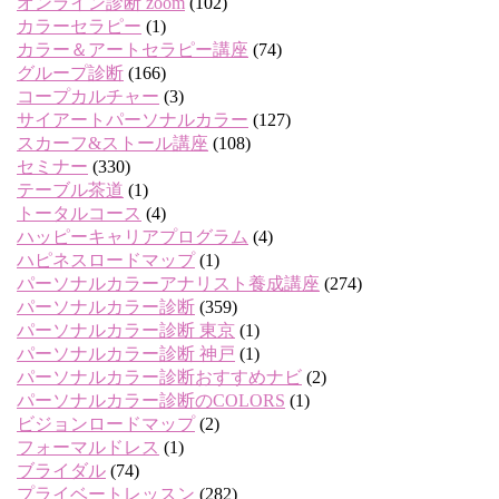
オンライン診断 zoom
(102)
カラーセラピー
(1)
カラー＆アートセラピー講座
(74)
グループ診断
(166)
コープカルチャー
(3)
サイアートパーソナルカラー
(127)
スカーフ&ストール講座
(108)
セミナー
(330)
テーブル茶道
(1)
トータルコース
(4)
ハッピーキャリアプログラム
(4)
ハピネスロードマップ
(1)
パーソナルカラーアナリスト養成講座
(274)
パーソナルカラー診断
(359)
パーソナルカラー診断 東京
(1)
パーソナルカラー診断 神戸
(1)
パーソナルカラー診断おすすめナビ
(2)
パーソナルカラー診断のCOLORS
(1)
ビジョンロードマップ
(2)
フォーマルドレス
(1)
ブライダル
(74)
プライベートレッスン
(282)