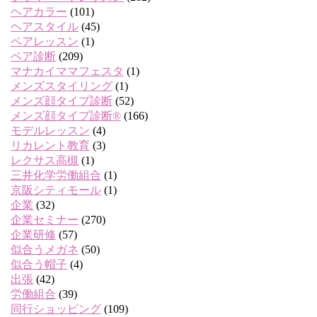
ヘアカラー
(101)
ヘアスタイル
(45)
ペアレッスン
(1)
ペア診断
(209)
マナカイママフェスタ
(1)
メンズスタイリング
(1)
メンズ顔タイプ診断
(52)
メンズ顔タイプ診断®
(166)
モデルレッスン
(4)
リカレント教育
(3)
レクサス高槻
(1)
三井化学労働組合
(1)
京阪シティモール
(1)
企業
(32)
企業セミナー
(270)
企業研修
(57)
似合うメガネ
(50)
似合う帽子
(4)
出張
(42)
労働組合
(39)
同行ショッピング
(109)