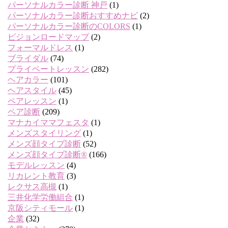
パーソナルカラー診断 神戸
(1)
パーソナルカラー診断おすすめナビ
(2)
パーソナルカラー診断のCOLORS
(1)
ビジョンロードマップ
(2)
フォーマルドレス
(1)
ブライダル
(74)
プライベートレッスン
(282)
ヘアカラー
(101)
ヘアスタイル
(45)
ペアレッスン
(1)
ペア診断
(209)
マナカイママフェスタ
(1)
メンズスタイリング
(1)
メンズ顔タイプ診断
(52)
メンズ顔タイプ診断®
(166)
モデルレッスン
(4)
リカレント教育
(3)
レクサス高槻
(1)
三井化学労働組合
(1)
京阪シティモール
(1)
企業
(32)