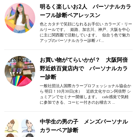
明るく楽しいお2人 パーソナルカラ
ーフル診断ペアレッスン
色とカタチで笑顔になれるお手伝い カラーズ・リー
ルリールです。 姫路、加古川、神戸、大阪を中心
に主に関西圏で活動しています。 似合う色で魅力
アップのパーソナルカラー診断 バ ...
お買い物がてらいかが？ 大阪阿倍
野近鉄百貨店内で パーソナルカラ
ー診断
一般社団法人国際カラープロフェッショナル協会か
ら 明日！10月30日(水） 近鉄文化サロン阿倍野 シ
ュミアンでセミナー開催します。 cafe感覚で気軽
に参加できる、コーヒー付きのお稽古ス ...
中学生の男の子 メンズパーソナル
カラーペア診断