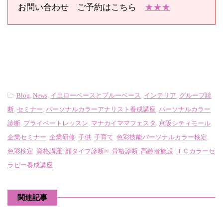
お問い合わせ ご予約はこちら
★★★
-
Blog
,
News
,
イエローベースとブルーベース
,
インテリア
,
グループ診
断
,
セミナー
,
パーソナルカラーアナリスト養成講座
,
パーソナルカラー
診断
,
プライベートレッスン
,
マナカイママフェスタ
,
京阪シティモール
,
企業セミナー
,
企業研修
,
子供
,
子育て
,
色彩技能パーソナルカラー検定
,
色彩検定
,
資格講座
,
顔タイプ診断®
,
骨格診断
,
高齢者施設
,
ＴＣカラーセ
ラピー養成講座
関連記事