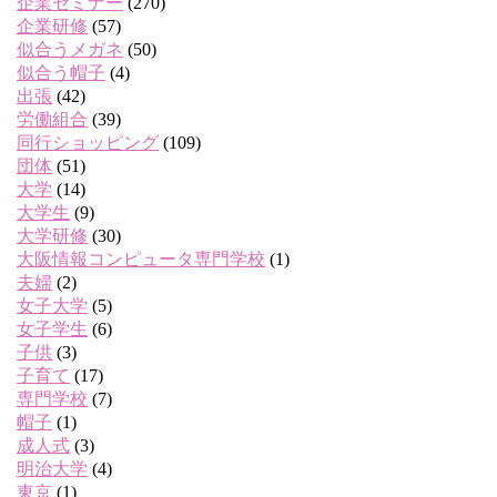
企業セミナー
(270)
企業研修
(57)
似合うメガネ
(50)
似合う帽子
(4)
出張
(42)
労働組合
(39)
同行ショッピング
(109)
団体
(51)
大学
(14)
大学生
(9)
大学研修
(30)
大阪情報コンピュータ専門学校
(1)
夫婦
(2)
女子大学
(5)
女子学生
(6)
子供
(3)
子育て
(17)
専門学校
(7)
帽子
(1)
成人式
(3)
明治大学
(4)
東京
(1)