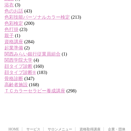
浴衣
(3)
色のお話
(43)
色彩技能パーソナルカラー検定
(213)
色彩検定
(200)
色打掛
(23)
親子
(1)
資格講座
(284)
起業準備
(2)
関西みらい銀行従業員組合
(1)
関西学院大学
(4)
顔タイプ診断
(160)
顔タイプ診断®
(183)
骨格診断
(347)
高齢者施設
(168)
ＴＣカラーセラピー養成講座
(298)
HOME
サービス
サロンメニュー
資格取得講座
企業・団体