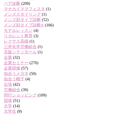
ペア診断
(209)
マナカイママフェスタ
(1)
メンズスタイリング
(1)
メンズ顔タイプ診断
(52)
メンズ顔タイプ診断®
(166)
モデルレッスン
(4)
リカレント教育
(3)
レクサス高槻
(1)
三井化学労働組合
(1)
京阪シティモール
(1)
企業
(32)
企業セミナー
(270)
企業研修
(57)
似合うメガネ
(50)
似合う帽子
(4)
出張
(42)
労働組合
(39)
同行ショッピング
(109)
団体
(51)
大学
(14)
大学生
(9)