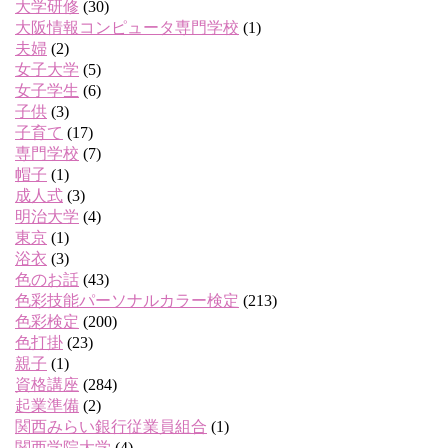
大学研修
(30)
大阪情報コンピュータ専門学校
(1)
夫婦
(2)
女子大学
(5)
女子学生
(6)
子供
(3)
子育て
(17)
専門学校
(7)
帽子
(1)
成人式
(3)
明治大学
(4)
東京
(1)
浴衣
(3)
色のお話
(43)
色彩技能パーソナルカラー検定
(213)
色彩検定
(200)
色打掛
(23)
親子
(1)
資格講座
(284)
起業準備
(2)
関西みらい銀行従業員組合
(1)
関西学院大学
(4)