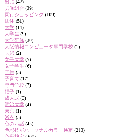
出張
(42)
労働組合
(39)
同行ショッピング
(109)
団体
(51)
大学
(14)
大学生
(9)
大学研修
(30)
大阪情報コンピュータ専門学校
(1)
夫婦
(2)
女子大学
(5)
女子学生
(6)
子供
(3)
子育て
(17)
専門学校
(7)
帽子
(1)
成人式
(3)
明治大学
(4)
東京
(1)
浴衣
(3)
色のお話
(43)
色彩技能パーソナルカラー検定
(213)
色彩検定
(200)