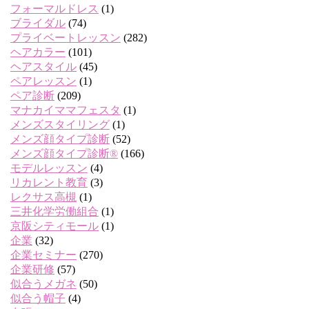
フォーマルドレス
(1)
ブライダル
(74)
プライベートレッスン
(282)
ヘアカラー
(101)
ヘアスタイル
(45)
ペアレッスン
(1)
ペア診断
(209)
マナカイママフェスタ
(1)
メンズスタイリング
(1)
メンズ顔タイプ診断
(52)
メンズ顔タイプ診断®
(166)
モデルレッスン
(4)
リカレント教育
(3)
レクサス高槻
(1)
三井化学労働組合
(1)
京阪シティモール
(1)
企業
(32)
企業セミナー
(270)
企業研修
(57)
似合うメガネ
(50)
似合う帽子
(4)