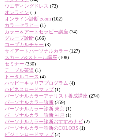
ウエディングドレス
(73)
オンライン
(1)
オンライン診断 zoom
(102)
カラーセラピー
(1)
カラー＆アートセラピー講座
(74)
グループ診断
(166)
コープカルチャー
(3)
サイアートパーソナルカラー
(127)
スカーフ&ストール講座
(108)
セミナー
(330)
テーブル茶道
(1)
トータルコース
(4)
ハッピーキャリアプログラム
(4)
ハピネスロードマップ
(1)
パーソナルカラーアナリスト養成講座
(274)
パーソナルカラー診断
(359)
パーソナルカラー診断 東京
(1)
パーソナルカラー診断 神戸
(1)
パーソナルカラー診断おすすめナビ
(2)
パーソナルカラー診断のCOLORS
(1)
ビジョンロードマップ
(2)